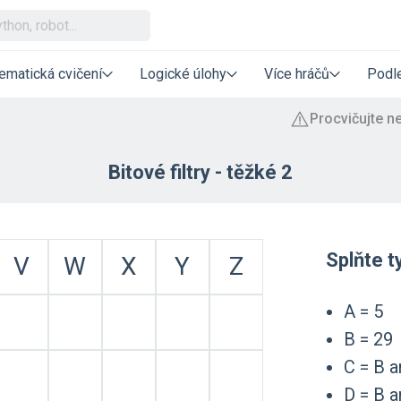
ematická cvičení
Logické úlohy
Více hráčů
Podle
Bitové filtry - těžké 2
Splňte t
V
W
X
Y
Z
A = 5
B = 29
C = B a
D = B a