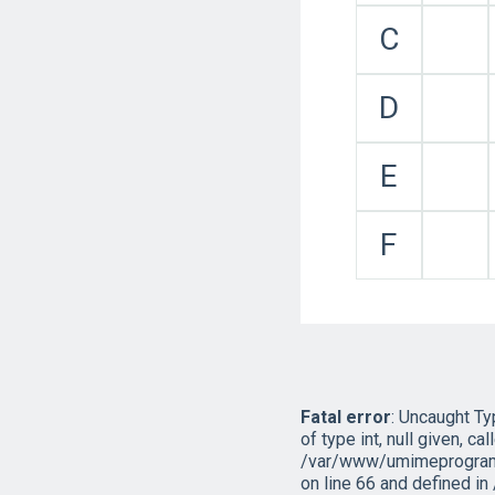
C
D
E
F
Fatal error
: Uncaught T
of type int, null given, cal
/var/www/umimeprogramo
on line 66 and defined 