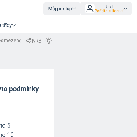
bot
Můj postup
Pořiďte si licenci
 třídy
yto podmínky
nd 5
nd 10