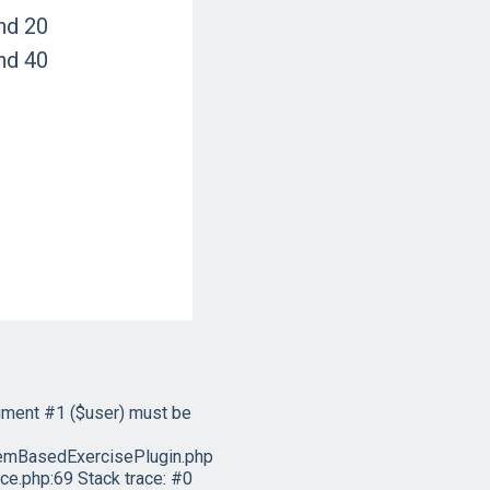
nd 20
nd 40
ument #1 ($user) must be
emBasedExercisePlugin.php
e.php:69 Stack trace: #0