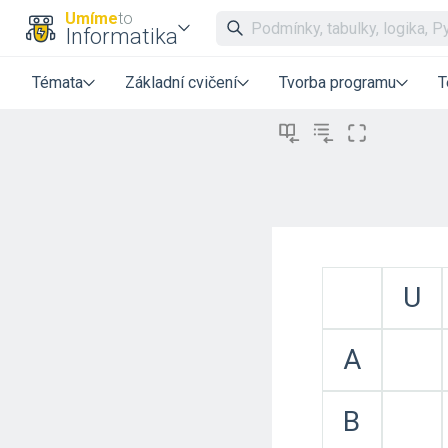
Umíme
to
Informatika
Témata
Základní cvičení
Tvorba programu
T
U
A
B