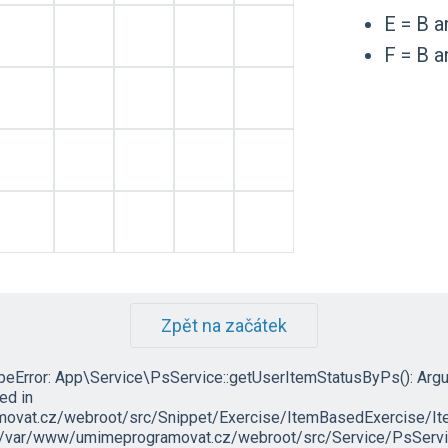
E = B a
F = B a
Zpět na začátek
ypeError: App\Service\PsService::getUserItemStatusByPs(): Arg
led in
vat.cz/webroot/src/Snippet/Exercise/ItemBasedExercise/It
in /var/www/umimeprogramovat.cz/webroot/src/Service/PsServic