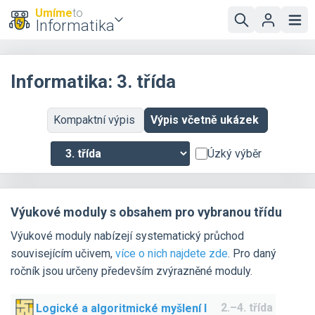
Umíme
to
Informatika
Informatika: 3. třída
Kompaktní výpis
Výpis včetně ukázek
Úzký výběr
Výukové moduly s obsahem pro vybranou třídu
Výukové moduly nabízejí systematický průchod
souvisejícím učivem,
více o nich najdete zde
. Pro daný
ročník jsou určeny především zvýrazněné moduly.
2.–4. třída
Logické a algoritmické myšlení I