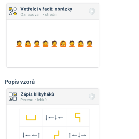
Vetřelci v řadě: obrázky
Označování • střední
Popis vzorů
Zápis klikyháků
Pexeso • lehké