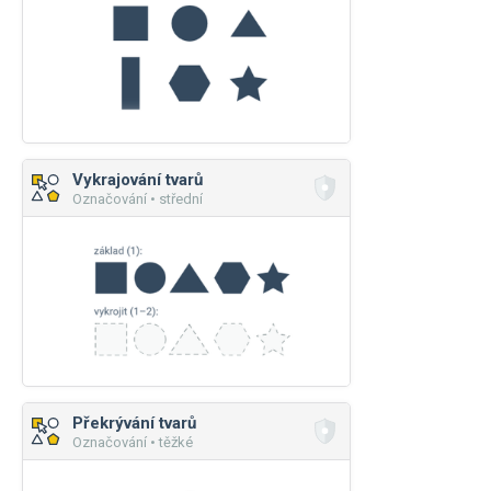
Vykrajování tvarů
Označování • střední
Překrývání tvarů
Označování • těžké