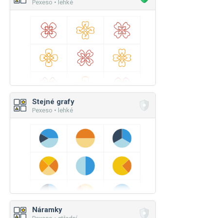
Pexeso • lehké
Stejné grafy
Pexeso • lehké
Náramky