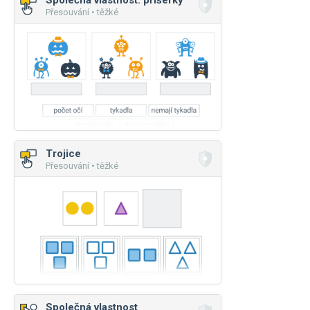
Společná vlastnost: příšerky
Přesouvání • těžké
Trojice
Přesouvání • těžké
Společná vlastnost