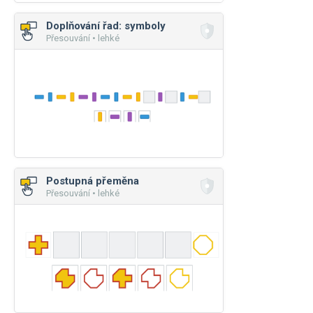
Doplňování řad: symboly
Přesouvání • lehké
Postupná přeměna
Přesouvání • lehké