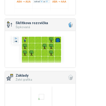
Skřítkova rozcvička
Šipkovaná
Základy
Želví grafika