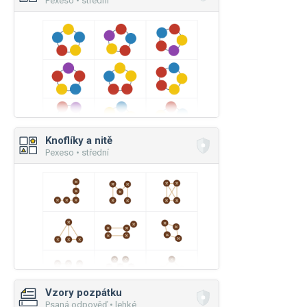
Pexeso • střední
Knoflíky a nitě
Pexeso • střední
Vzory pozpátku
Psaná odpověď • lehké