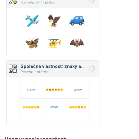
Označování • těžké
Společná vlastnost: znaky a čísla
Pexeso • střední