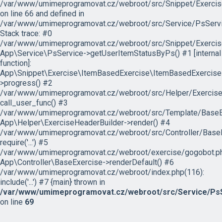
/var/www/umimeprogramovat.cz/webroot/src/Snippet/Exercis
on line 66 and defined in
/var/www/umimeprogramovat.cz/webroot/src/Service/PsServi
Stack trace: #0
/var/www/umimeprogramovat.cz/webroot/src/Snippet/Exercis
App\Service\PsService->getUserItemStatusByPs() #1 [internal
function]:
App\Snippet\Exercise\ItemBasedExercise\ItemBasedExercise
>progress() #2
/var/www/umimeprogramovat.cz/webroot/src/Helper/ExerciseH
call_user_func() #3
/var/www/umimeprogramovat.cz/webroot/src/Template/BaseExe
App\Helper\ExerciseHeaderBuilder->render() #4
/var/www/umimeprogramovat.cz/webroot/src/Controller/BaseE
require('...') #5
/var/www/umimeprogramovat.cz/webroot/exercise/gogobot.ph
App\Controller\BaseExercise->renderDefault() #6
/var/www/umimeprogramovat.cz/webroot/index.php(116):
include('...') #7 {main} thrown in
/var/www/umimeprogramovat.cz/webroot/src/Service/PsS
on line
69