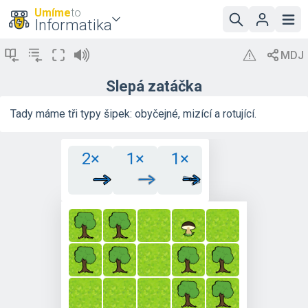
Umíme
to
Informatika
Slepá zatáčka
Tady máme tři typy šipek: obyčejné, mizící a rotující.
2×
1×
1×