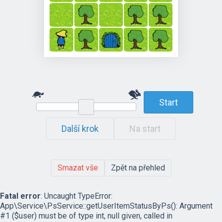
Start
Další krok
Na start
Smazat vše
Zpět na přehled
Fatal error
: Uncaught TypeError:
App\Service\PsService::getUserItemStatusByPs(): Argument
#1 ($user) must be of type int, null given, called in