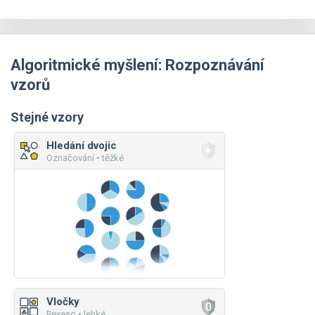
Algoritmické myšlení: Rozpoznávání
vzorů
Stejné vzory
Hledání dvojic
Označování • těžké
Vločky
Pexeso • lehké