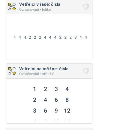
Vetřelci v řadě: čísla
Označování • lehké
Vetřelci na mřížce: čísla
Označování • střední