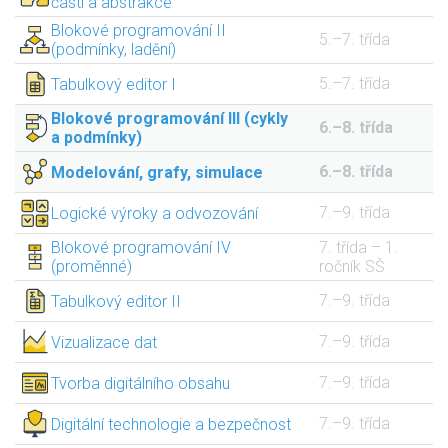
části a abstrakce
Blokové programování II
5.–7. třída
(podmínky, ladění)
5.–7. třída
Tabulkový editor I
Blokové programování III (cykly
6.–8. třída
a podmínky)
6.–8. třída
Modelování, grafy, simulace
7.–9. třída
Logické výroky a odvozování
Blokové programování IV
7. třída – 1.
(proměnné)
ročník SŠ
7.–9. třída
Tabulkový editor II
7.–9. třída
Vizualizace dat
7.–9. třída
Tvorba digitálního obsahu
7.–9. třída
Digitální technologie a bezpečnost