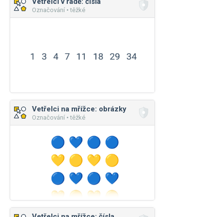
Vetřelci v řadě: čísla
Označování • těžké
Vetřelci na mřížce: obrázky
Označování • těžké
Vetřelci na mřížce: čísla