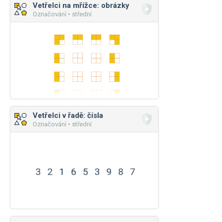
Vetřelci na mřížce: obrázky
Označování • střední
Vetřelci v řadě: čísla
Označování • střední