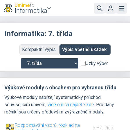
Umíme
to
Informatika
Informatika: 7. třída
Kompaktní výpis
Výpis včetně ukázek
Úzký výběr
Výukové moduly s obsahem pro vybranou třídu
Výukové moduly nabízejí systematický průchod
souvisejícím učivem,
více o nich najdete zde
. Pro daný
ročník jsou určeny především zvýrazněné moduly.
Rozpoznávání vzorů, rozklad na
5.–7. třída