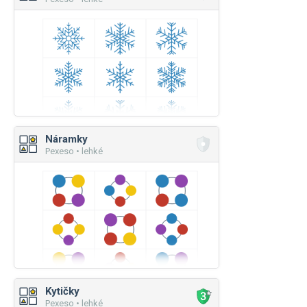
Náramky
Pexeso • lehké
Kytičky
Pexeso • lehké