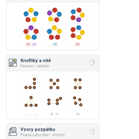
Knoflíky a nitě
Pexeso • střední
Vzory pozpátku
Psaná odpověď • střední