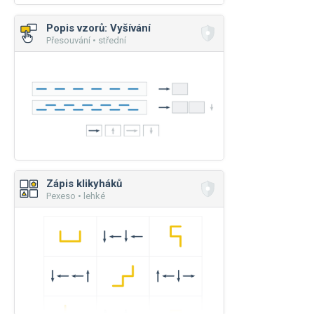
Popis vzorů: Vyšívání
Přesouvání • střední
Zápis klikyháků
Pexeso • lehké