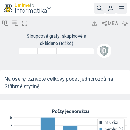
Umíme
to
Informatika
Sloupcové grafy: skupinové a
skládané (těžké)
y
Na ose
označte celkový počet jednorožců na
y
Stříbrné mýtině.