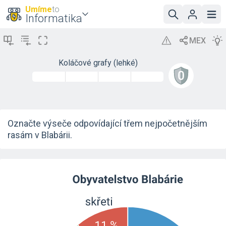
Umíme
to
Informatika
Koláčové grafy (lehké)
Označte výseče odpovídající třem nejpočetnějším
rasám v Blabárii.