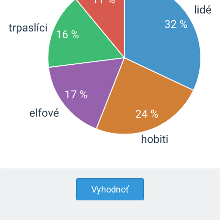
Vyhodnoť