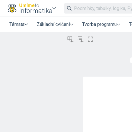
Umíme
to
Informatika
Témata
Základní cvičení
Tvorba programu
T