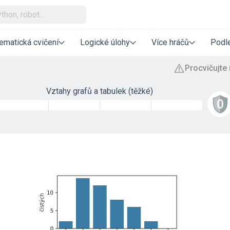
ematická cvičení
Logické úlohy
Více hráčů
Podle
Vztahy grafů a tabulek (těžké)