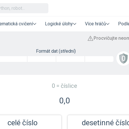
ematická cvičení
Logické úlohy
Více hráčů
Podle
Formát dat (střední)
0 = číslice
0,0
celé číslo
desetinné čísl