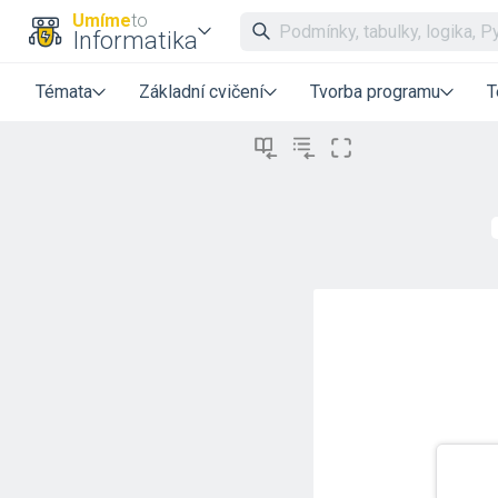
Umíme
to
Informatika
Témata
Základní cvičení
Tvorba programu
T