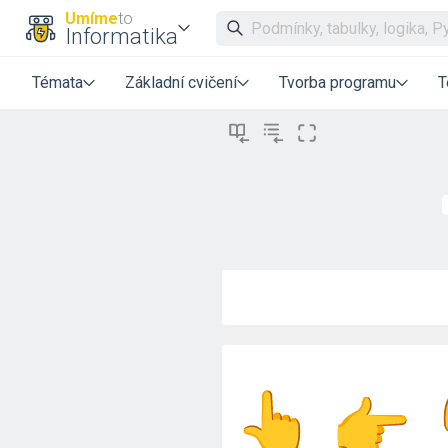
Umíme
to
Informatika
Témata
Základní cvičení
Tvorba programu
T