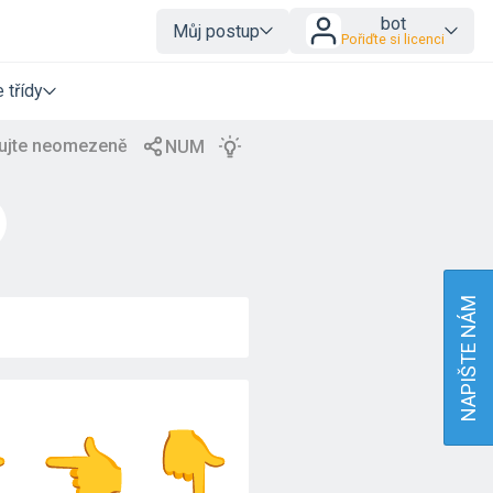
bot
Můj postup
Pořiďte si licenci
 třídy
NAPIŠTE NÁM