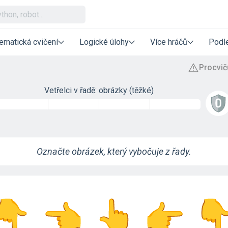
ematická cvičení
Logické úlohy
Více hráčů
Podle
Vetřelci v řadě: obrázky (těžké)
Označte obrázek, který vybočuje z řady.