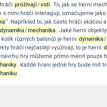
hráči
prožívají
‍/‌
vidí
.
To,
jak
se
herní
mech
k
s
nimi
hráči
interagují,
označujeme
jako
ka
“.
Například
to,
jak
často
hráči
skáčou
a
dynamika
‍/‌
mechanika
.
Jaké
herní
objekty
kolik
různých
balónů)
je
herní
dynamika
‍/‌
ekty
hráči
nejčastěji
využívají,
to
je
herní
d
návrhu
hry
můžeme
přímo
měnit
pouze
h
haniky
.
Každé
hraní
jedné
hry
bude
mít
t
haniku
.