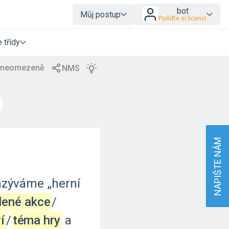
bot
Můj postup
Pořiďte si licenci
 třídy
NAPIŠTE NÁM
azýváme
„herní
lené akce
‍/‌
í
‍/‌
téma hry
a