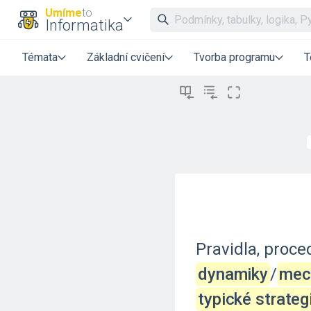
Umíme
to
Informatika
Témata
Základní cvičení
Tvorba programu
T
Pravidla,
proce
dynamiky
‍/‌
mec
typické strateg