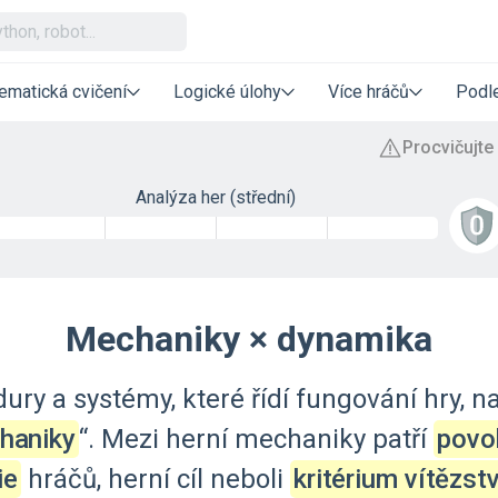
ematická cvičení
Logické úlohy
Více hráčů
Podle
Analýza her (střední)
Mechaniky × dynamika
dury
a
systémy,
které
řídí
fungování
hry,
n
haniky
“.
Mezi
herní
mechaniky
patří
povo
ie
hráčů,
herní
cíl
neboli
kritérium vítězstv