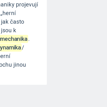
aniky
projevují
„herní
jak
často
jsou
k
mechanika
.
ynamika
‍/‌
erní
rochu
jinou