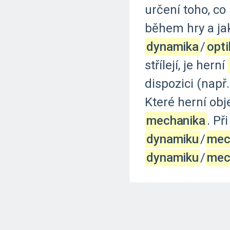
určení
toho,
co
během
hry
a
ja
dynamika
‍/‌
opti
střílejí,
je
herní
dispozici
(např.
Které
herní
obj
mechanika
.
Při
dynamiku
‍/‌
mec
dynamiku
‍/‌
mec