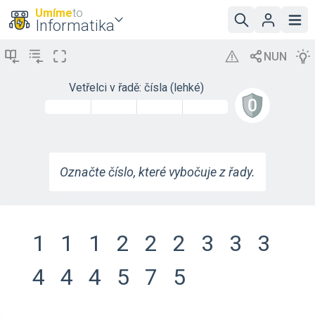
Umíme
to
Informatika
Vetřelci v řadě: čísla (lehké)
Označte číslo, které vybočuje z řady.
1
1
1
2
2
2
3
3
3
4
4
4
5
7
5