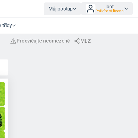
bot
Můj postup
Pořiďte si licenci
 třídy