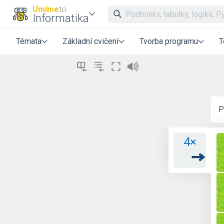
Umíme
to
Informatika
Témata
Základní cvičení
Tvorba programu
T
P
4×