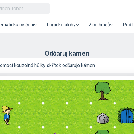
ematická cvičení
Logické úlohy
Více hráčů
Podle
Odčaruj kámen
omocí kouzelné hůlky skřítek odčaruje kámen.