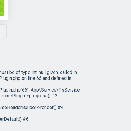
 be of type int, null given, called in
in.php on line 66 and defined in
ugin.php(66): App\Service\PsService-
ercisePlugin->progress() #2
iseHeaderBuilder->render() #4
rDefault() #6