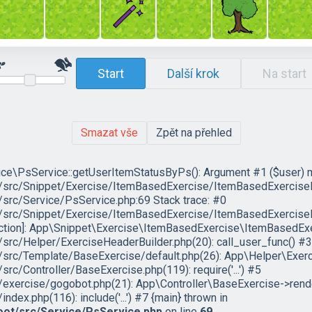
Start
Další krok
Na start
Smazat vše
Zpět na přehled
ce\PsService::getUserItemStatusByPs(): Argument #1 ($user) must
c/Snippet/Exercise/ItemBasedExercise/ItemBasedExercisePlug
rc/Service/PsService.php:69 Stack trace: #0
rc/Snippet/Exercise/ItemBasedExercise/ItemBasedExercisePl
nction]: App\Snippet\Exercise\ItemBasedExercise\ItemBasedEx
c/Helper/ExerciseHeaderBuilder.php(20): call_user_func() #3
rc/Template/BaseExercise/default.php(26): App\Helper\Exerc
/Controller/BaseExercise.php(119): require('...') #5
ercise/gogobot.php(21): App\Controller\BaseExercise->rende
x.php(116): include('...') #7 {main} thrown in
ot/src/Service/PsService.php
on line
69