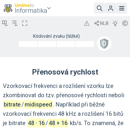
Umíme
to
Informatika
Kódování zvuku (těžké)
Přenosová rychlost
Vzorkovací
frekvenci
a
rozlišení
vzorku
lze
zkombinovat
do
tzv.
přenosové
rychlosti
neboli
bitrate
‍/‌
midispeed
.
Například
při
běžné
vzorkovací
frekvenci
48
kHz
a
rozlišení
16
bitů
je
bitrate
48 · 16
‍/‌
48 + 16
kb/s.
To
znamená,
že