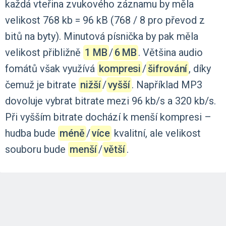
každá
vteřina
zvukového
záznamu
by
měla
velikost
768
kb
=
96
kB
(768
/
8
pro
převod
z
bitů
na
byty).
Minutová
písnička
by
pak
měla
velikost
přibližně
1 MB
‍/‌
6 MB
.
Většina
audio
fomátů
však
využívá
kompresi
‍/‌
šifrování
,
díky
čemuž
je
bitrate
nižší
‍/‌
vyšší
.
Například
MP3
dovoluje
vybrat
bitrate
mezi
96
kb/s
a
320
kb/s.
Při
vyšším
bitrate
dochází
k
menší
kompresi
–
hudba
bude
méně
‍/‌
více
kvalitní,
ale
velikost
souboru
bude
menší
‍/‌
větší
.