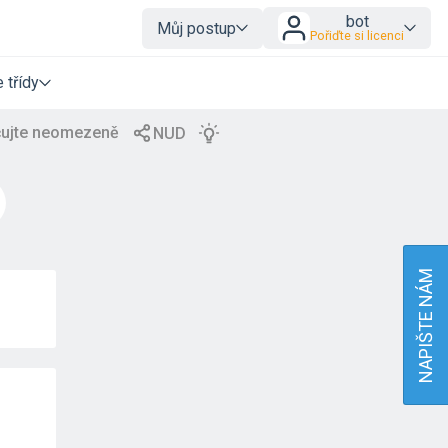
bot
Můj postup
Pořiďte si licenci
 třídy
NAPIŠTE NÁM