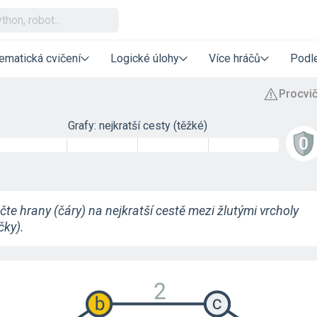
ematická cvičení
Logické úlohy
Více hráčů
Podle
Grafy: nejkratší cesty (těžké)
te hrany (čáry) na nejkratší cestě mezi žlutými vrcholy
čky).