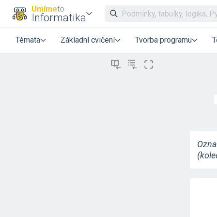
Umíme
to
Informatika
Témata
Základní cvičení
Tvorba programu
T
Označ
(kole