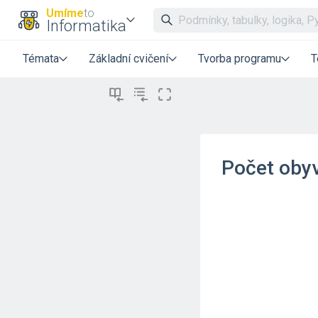
Umíme
to
Informatika
Témata
Základní cvičení
Tvorba programu
T
Počet obyv