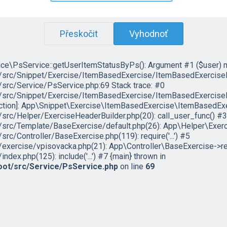
Přeskočit
Vyhodnoť
ce\PsService::getUserItemStatusByPs(): Argument #1 ($user) must
c/Snippet/Exercise/ItemBasedExercise/ItemBasedExercisePlug
rc/Service/PsService.php:69 Stack trace: #0
rc/Snippet/Exercise/ItemBasedExercise/ItemBasedExercisePl
nction]: App\Snippet\Exercise\ItemBasedExercise\ItemBasedEx
c/Helper/ExerciseHeaderBuilder.php(20): call_user_func() #3
rc/Template/BaseExercise/default.php(26): App\Helper\Exerc
/Controller/BaseExercise.php(119): require('...') #5
ercise/vpisovacka.php(21): App\Controller\BaseExercise->re
x.php(125): include('...') #7 {main} thrown in
ot/src/Service/PsService.php
on line
69