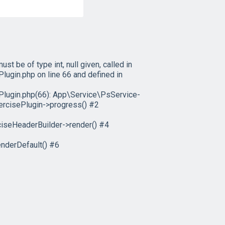
 be of type int, null given, called in
in.php on line 66 and defined in
ugin.php(66): App\Service\PsService-
ercisePlugin->progress() #2
iseHeaderBuilder->render() #4
nderDefault() #6