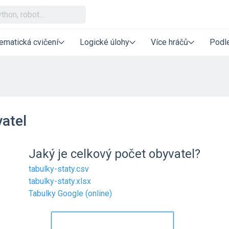
ematická cvičení
Logické úlohy
Více hráčů
Podle
atel
Jaký je celkový počet obyvatel?
tabulky-staty.csv
tabulky-staty.xlsx
Tabulky Google (online)