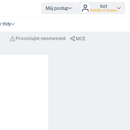
bot
Můj postup
Pořiďte si licenci
 třídy