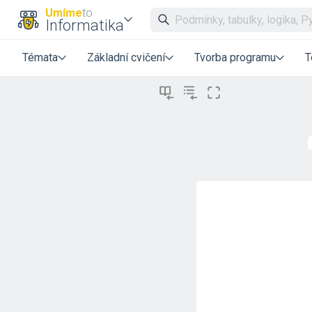
Umíme
to
Informatika
Témata
Základní cvičení
Tvorba programu
T