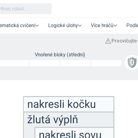
ematická cvičení
Logické úlohy
Více hráčů
Podle
Vnořené bloky (střední)