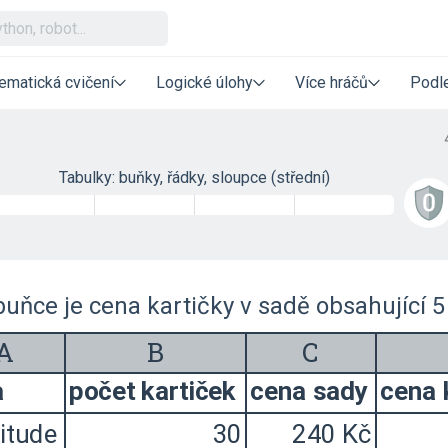
ematická cvičení
Logické úlohy
Více hráčů
Podle
Tabulky: buňky, řádky, sloupce (střední)
buňce je cena kartičky v sadě obsahující 5