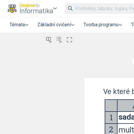
Umíme
to
Informatika
Témata
Základní cvičení
Tvorba programu
T
Ve které 