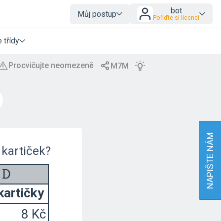
bot
Můj postup
Pořiďte si licenci
 třídy
NAPIŠTE NÁM
 kartiček?