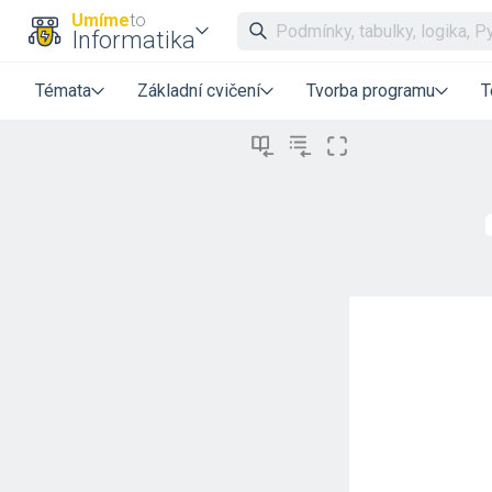
Umíme
to
Informatika
Témata
Základní cvičení
Tvorba programu
T