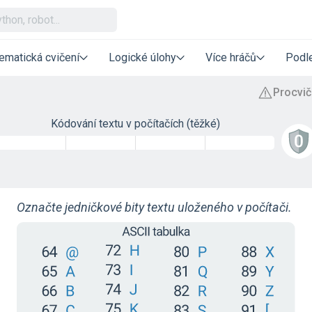
ematická cvičení
Logické úlohy
Více hráčů
Podle
Kódování textu v počítačích (těžké)
Označte jedničkové bity textu uloženého v počítači.