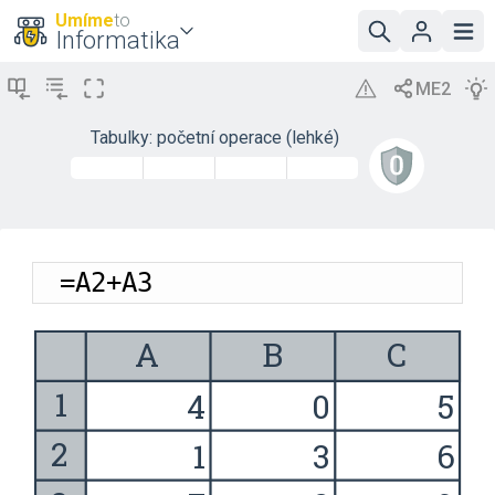
Umíme
to
Informatika
Tabulky: početní operace (lehké)
=A2+A3