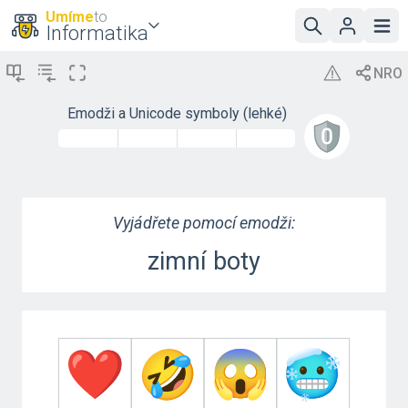
Umíme
to
Informatika
Emodži a Unicode symboly (lehké)
Vyjádřete pomocí emodži:
zimní boty