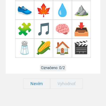
Označeno:
0/2
Nevím
Vyhodnoť