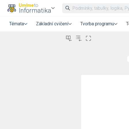
Umíme
to
Informatika
Témata
Základní cvičení
Tvorba programu
T