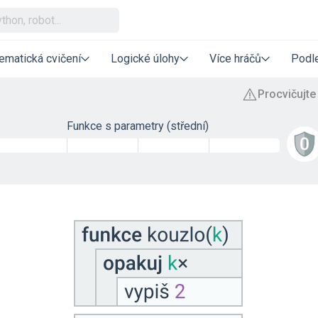
ematická cvičení
Logické úlohy
Více hráčů
Podle
Funkce s parametry (střední)