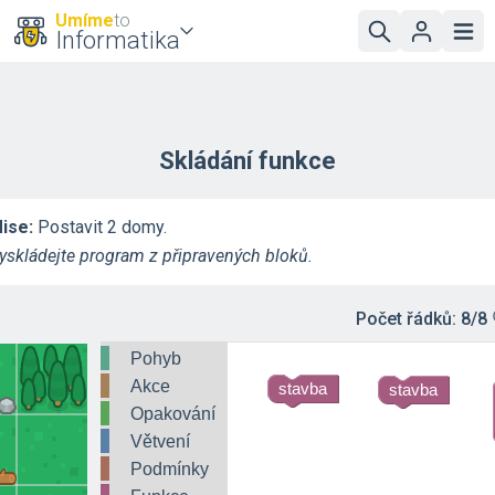
Umíme
to
Informatika
Skládání funkce
ise:
Postavit 2 domy.
yskládejte program z připravených bloků.
Počet řádků:
8/8
Pohyb
Akce
stavba
stavba
Opakování
Větvení
Podmínky