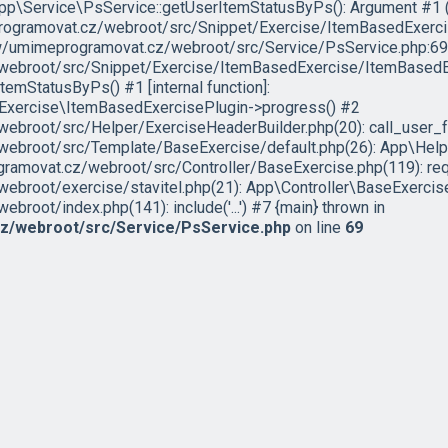
App\Service\PsService::getUserItemStatusByPs(): Argument #1 ($u
programovat.cz/webroot/src/Snippet/Exercise/ItemBasedExerc
ww/umimeprogramovat.cz/webroot/src/Service/PsService.php:69 
ebroot/src/Snippet/Exercise/ItemBasedExercise/ItemBasedEx
mStatusByPs() #1 [internal function]:
xercise\ItemBasedExercisePlugin->progress() #2
broot/src/Helper/ExerciseHeaderBuilder.php(20): call_user_f
broot/src/Template/BaseExercise/default.php(26): App\Help
movat.cz/webroot/src/Controller/BaseExercise.php(119): requir
root/exercise/stavitel.php(21): App\Controller\BaseExercise
oot/index.php(141): include('...') #7 {main} thrown in
/webroot/src/Service/PsService.php
on line
69