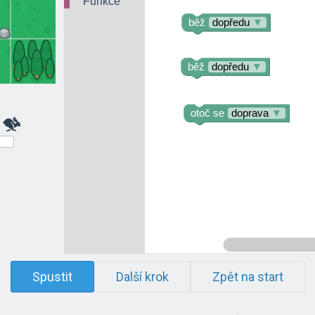
Funkce
běž
dopředu
▼
běž
dopředu
▼
otoč se
doprava
▼
Spustit
Další krok
Zpět na start