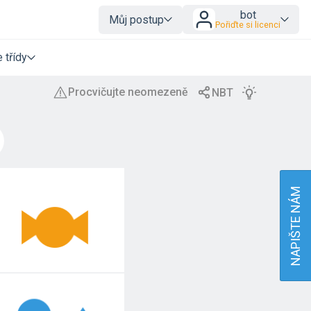
bot
Můj postup
Pořiďte si licenci
 třídy
NAPIŠTE NÁM