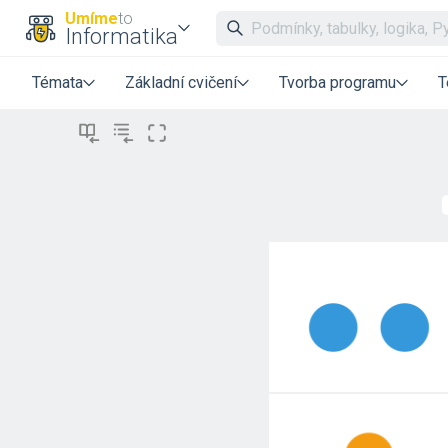
Umíme
to
Informatika
Témata
Základní cvičení
Tvorba programu
T