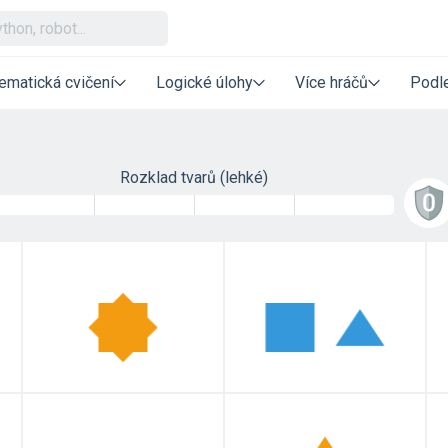
ematická cvičení
Logické úlohy
Více hráčů
Podle
Rozklad tvarů (lehké)