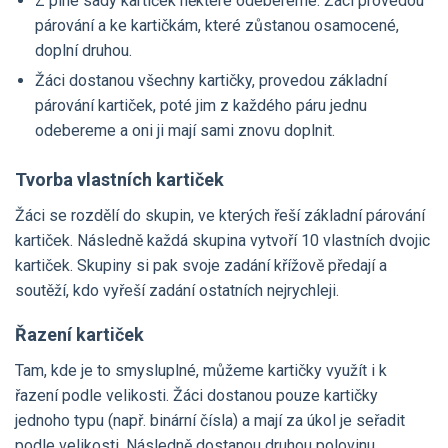
Z plné sady kartiček některé odebereme. Žáci provedou
párování a ke kartičkám, které zůstanou osamocené,
doplní druhou.
Žáci dostanou všechny kartičky, provedou základní
párování kartiček, poté jim z každého páru jednu
odebereme a oni ji mají sami znovu doplnit.
Tvorba vlastních kartiček
Žáci se rozdělí do skupin, ve kterých řeší základní párování
kartiček. Následně každá skupina vytvoří 10 vlastních dvojic
kartiček. Skupiny si pak svoje zadání křížově předají a
soutěží, kdo vyřeší zadání ostatních nejrychleji.
Řazení kartiček
Tam, kde je to smysluplné, můžeme kartičky využít i k
řazení podle velikosti. Žáci dostanou pouze kartičky
jednoho typu (např. binární čísla) a mají za úkol je seřadit
podle velikosti. Následně dostanou druhou polovinu