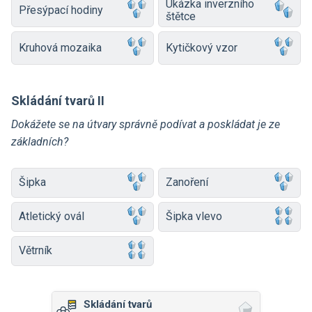
Ukázka inverzního
Přesýpací hodiny
štětce
Kruhová mozaika
Kytičkový vzor
Skládání tvarů II
Dokážete se na útvary správně podívat a poskládat je ze
základních?
Šipka
Zanoření
Atletický ovál
Šipka vlevo
Větrník
Skládání tvarů