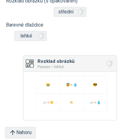
Rozklad obrázků (s opakováním)
střední
Barevné dlaždice
lehké
Rozklad obrázků
Pexeso • lehké
Nahoru