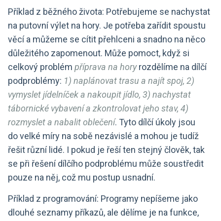
Příklad z běžného života: Potřebujeme se nachystat
na putovní výlet na hory. Je potřeba zařídit spoustu
věcí a můžeme se cítit přehlceni a snadno na něco
důležitého zapomenout. Může pomoct, když si
celkový problém
příprava na hory
rozdělíme na dílčí
podproblémy:
1) naplánovat trasu a najít spoj, 2)
vymyslet jídelníček a nakoupit jídlo, 3) nachystat
tábornické vybavení a zkontrolovat jeho stav, 4)
rozmyslet a nabalit oblečení
. Tyto dílčí úkoly jsou
do velké míry na sobě nezávislé a mohou je tudíž
řešit různí lidé. I pokud je řeší ten stejný člověk, tak
se při řešení dílčího podproblému může soustředit
pouze na něj, což mu postup usnadní.
Příklad z programování: Programy nepíšeme jako
dlouhé seznamy příkazů, ale dělíme je na funkce,