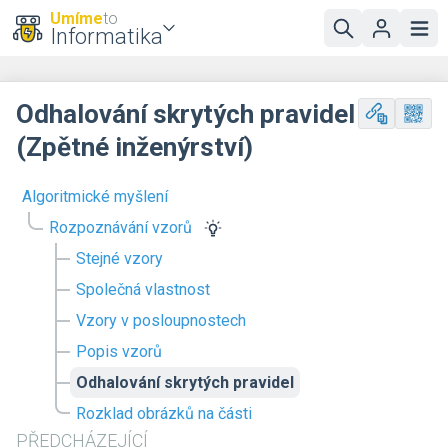
Umíme
to
Informatika
Odhalování skrytých pravidel
(Zpětné inženýrství)
Algoritmické myšlení
Rozpoznávání vzorů
Stejné vzory
Společná vlastnost
Vzory v posloupnostech
Popis vzorů
Odhalování skrytých pravidel
Rozklad obrázků na části
PŘEDCHÁZEJÍCÍ