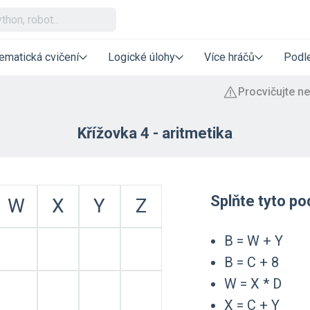
ematická cvičení
Logické úlohy
Více hráčů
Podle
Křížovka 4 - aritmetika
Splňte tyto p
W
X
Y
Z
B = W + Y
B = C + 8
W = X * D
X = C + Y