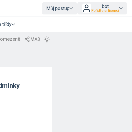
bot
Můj postup
Pořiďte si licenci
 třídy
odmínky