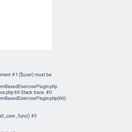
ument #1 ($user) must be
emBasedExercisePlugin.php
e.php:69 Stack trace: #0
mBasedExercisePlugin.php(66):
ll_user_func() #3