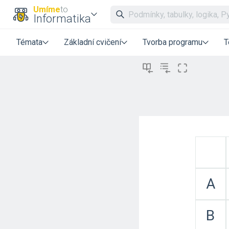
Umíme
to
Informatika
Témata
Základní cvičení
Tvorba programu
T
A
B