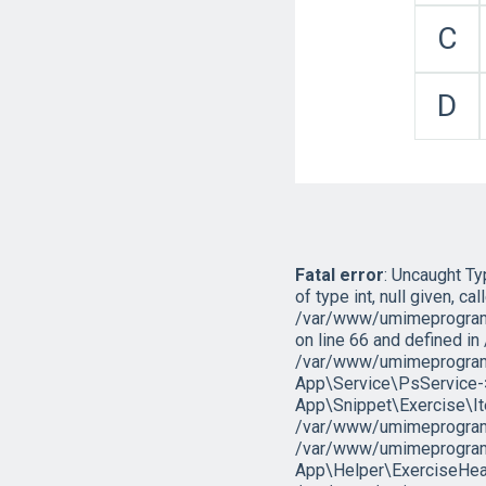
C
D
Fatal error
: Uncaught T
of type int, null given, cal
/var/www/umimeprogramo
on line 66 and defined 
/var/www/umimeprogramo
App\Service\PsService->g
App\Snippet\Exercise\I
/var/www/umimeprogramov
/var/www/umimeprogramo
App\Helper\ExerciseHead