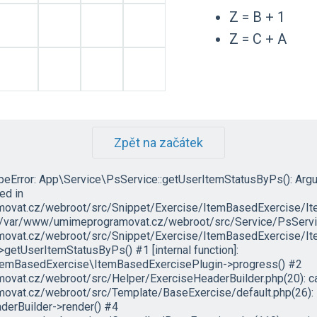
Z = B + 1
Z = C + A
Zpět na začátek
ypeError: App\Service\PsService::getUserItemStatusByPs(): Arg
led in
vat.cz/webroot/src/Snippet/Exercise/ItemBasedExercise/It
in /var/www/umimeprogramovat.cz/webroot/src/Service/PsServic
vat.cz/webroot/src/Snippet/Exercise/ItemBasedExercise/Ite
etUserItemStatusByPs() #1 [internal function]:
temBasedExercise\ItemBasedExercisePlugin->progress() #2
at.cz/webroot/src/Helper/ExerciseHeaderBuilder.php(20): ca
vat.cz/webroot/src/Template/BaseExercise/default.php(26):
erBuilder->render() #4