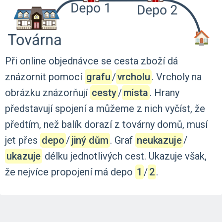
Při
online
objednávce
se
cesta
zboží
dá
znázornit
pomocí
grafu
‍/‌
vrcholu
.
Vrcholy
na
obrázku
znázorňují
cesty
‍/‌
místa
.
Hrany
představují
spojení
a
můžeme
z
nich
vyčíst,
že
předtím,
než
balík
dorazí
z
továrny
domů,
musí
jet
přes
depo
‍/‌
jiný dům
.
Graf
neukazuje
‍/‌
ukazuje
délku
jednotlivých
cest.
Ukazuje
však,
že
nejvíce
propojení
má
depo
1
‍/‌
2
.