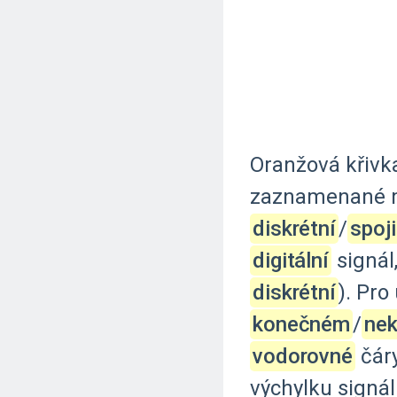
Oranžová
křivk
zaznamenané
diskrétní
‍/‌
spoji
digitální
signál
diskrétní
).
Pro
konečném
‍/‌
ne
vodorovné
čáry
výchylku
signá