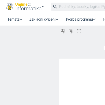
Umíme
to
Informatika
Témata
Základní cvičení
Tvorba programu
T