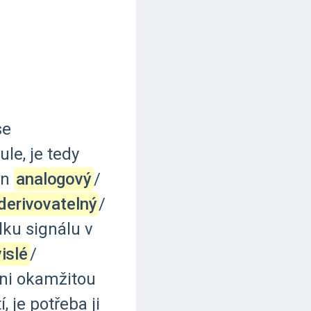
se
ule,
je
tedy
ěn
analogový
‍/‌
derivovatelný
‍/‌
lku
signálu
v
islé
‍/‌
ni
okamžitou
í,
je
potřeba
ji