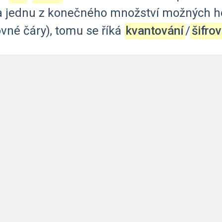
a
jednu
z
konečného
množství
možných
h
ovné
čáry),
tomu
se
říká
kvantování
‍/‌
šifro