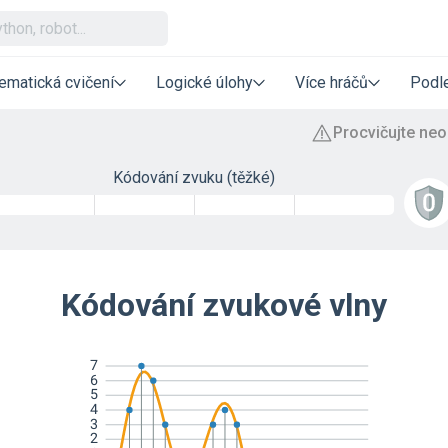
ematická cvičení
Logické úlohy
Více hráčů
Podle
Kódování zvuku (těžké)
Kódování zvukové vlny