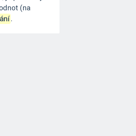
odnot
(na
vání
.