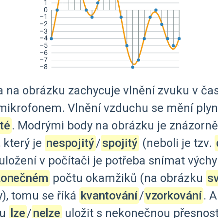
a
na
obrázku
zachycuje
vlnění
zvuku
v
ča
mikrofonem.
Vlnění
vzduchu
se
mění
plyn
té
.
Modrými
body
na
obrázku
je
znázorn
,
který
je
nespojitý
‍/‌
spojitý
(neboli
je
tzv.
uložení
v
počítači
je
potřeba
snímat
výchy
konečném
počtu
okamžiků
(na
obrázku
sv
),
tomu
se
říká
kvantování
‍/‌
vzorkování
.
A
lu
lze
‍/‌
nelze
uložit
s
nekonečnou
přesnost