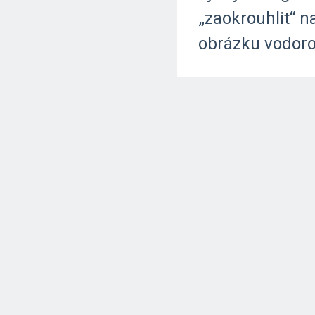
„zaokrouhlit“
n
obrázku
vodor