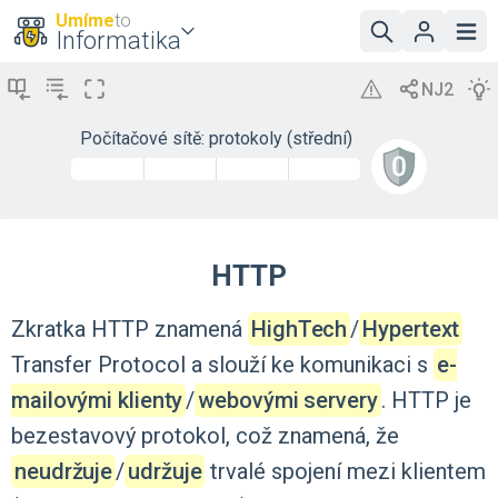
Umíme
to
Informatika
Počítačové sítě: protokoly (střední)
HTTP
Zkratka
HTTP
znamená
HighTech
‍/‌
Hypertext
Transfer
Protocol
a
slouží
ke
komunikaci
s
e-
mailovými klienty
‍/‌
webovými servery
.
HTTP
je
bezestavový
protokol,
což
znamená,
že
neudržuje
‍/‌
udržuje
trvalé
spojení
mezi
klientem