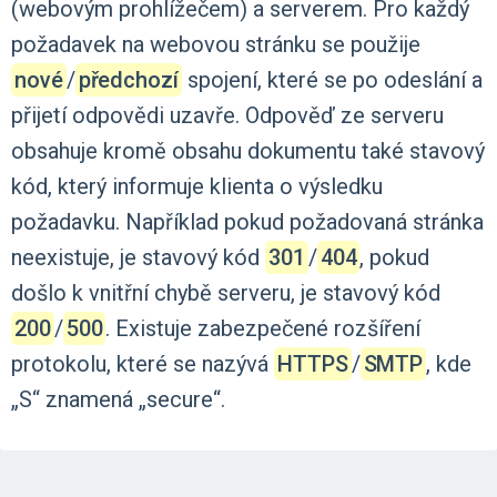
(webovým
prohlížečem)
a
serverem.
Pro
každý
požadavek
na
webovou
stránku
se
použije
nové
‍/‌
předchozí
spojení,
které
se
po
odeslání
a
přijetí
odpovědi
uzavře.
Odpověď
ze
serveru
obsahuje
kromě
obsahu
dokumentu
také
stavový
kód,
který
informuje
klienta
o
výsledku
požadavku.
Například
pokud
požadovaná
stránka
neexistuje,
je
stavový
kód
301
‍/‌
404
,
pokud
došlo
k
vnitřní
chybě
serveru,
je
stavový
kód
200
‍/‌
500
.
Existuje
zabezpečené
rozšíření
protokolu,
které
se
nazývá
HTTPS
‍/‌
SMTP
,
kde
„S“
znamená
„secure“.