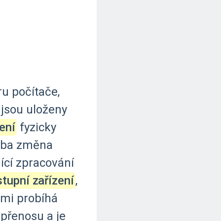
ru
počítače,
jsou
uloženy
ení
fyzicky
eba
změna
ící
zpracování
stupní zařízení
,
tmi
probíhá
přenosu
a
je