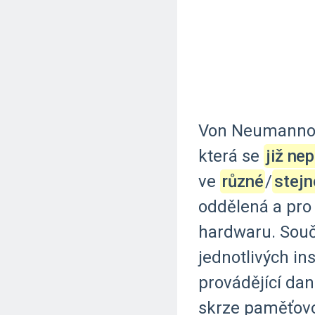
Von
Neumanno
která
se
již ne
ve
různé
‍/‌
stejn
oddělená
a
pro
hardwaru.
Souč
jednotlivých
ins
provádějící
dan
skrze
paměťov