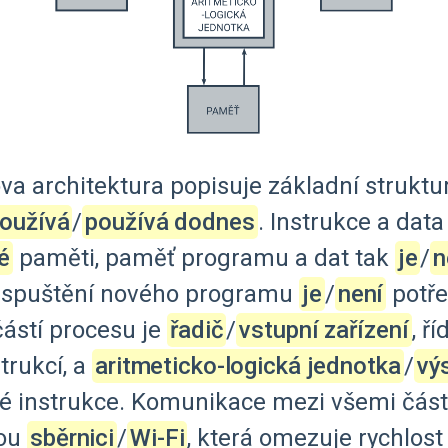
va
architektura
popisuje
základní
struktu
používá
‍/‌
používá dodnes
.
Instrukce
a
data
é
paměti,
paměť
programu
a
dat
tak
je
‍/‌
n
spuštění
nového
programu
je
‍/‌
není
potř
ástí
procesu
je
řadič
‍/‌
vstupní zařízení
,
říd
trukcí,
a
aritmeticko-logická jednotka
‍/‌
vý
é
instrukce.
Komunikace
mezi
všemi
čás
ou
sběrnici
‍/‌
Wi-Fi
,
která
omezuje
rychlost