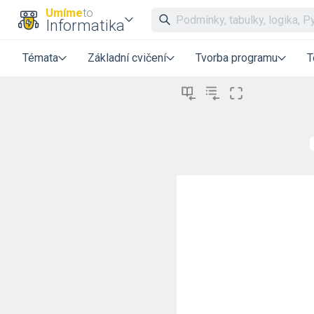
Umíme
to
Informatika
Témata
Základní cvičení
Tvorba programu
T