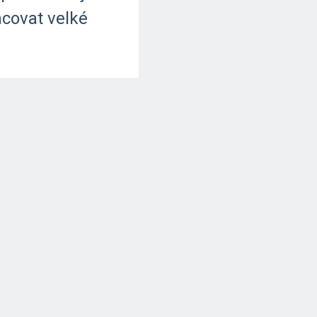
acovat
velké