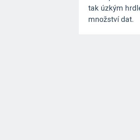
tak
úzkým
hrd
množství
dat.