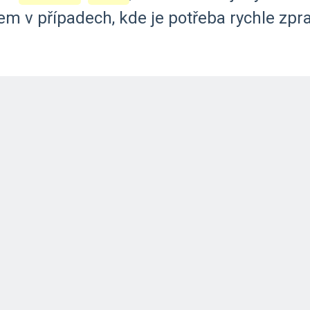
lem
v
případech,
kde
je
potřeba
rychle
zpr