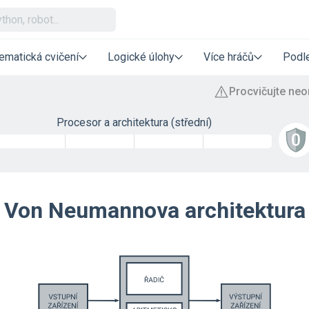
ematická cvičení
Logické úlohy
Více hráčů
Podle
Procesor a architektura (střední)
Von Neumannova architektura