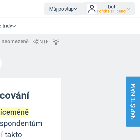
bot
Můj postup
Pořiďte si licenci
 třídy
NAPIŠTE NÁM
ocování
víceméně
espondentům
í
takto