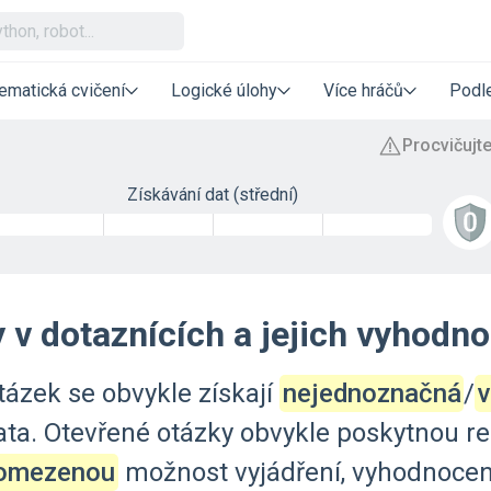
ematická cvičení
Logické úlohy
Více hráčů
Podle
Získávání dat (střední)
 v dotaznících a jejich vyhodn
tázek
se
obvykle
získají
nejednoznačná
‍/‌
ata.
Otevřené
otázky
obvykle
poskytnou
r
 omezenou
možnost
vyjádření,
vyhodnocen