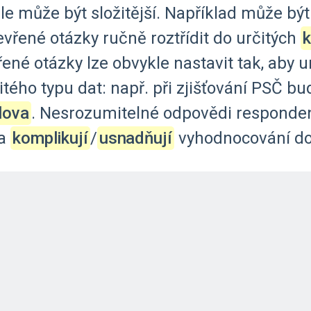
le
může
být
složitější.
Například
může
být
evřené
otázky
ručně
roztřídit
do
určitých
řené
otázky
lze
obvykle
nastavit
tak,
aby
u
itého
typu
dat:
např.
při
zjišťování
PSČ
bu
lova
.
Nesrozumitelné
odpovědi
responde
a
komplikují
‍/‌
usnadňují
vyhodnocování
do