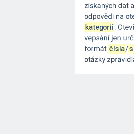
získaných
dat
a
odpovědi
na
ot
kategorií
.
Otev
vepsání
jen
urč
formát
čísla
‍/‌
s
otázky
zpravidl