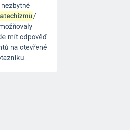
nezbytné
katechizmů
‍/‌
možňovaly
de
mít
odpověď
ntů
na
otevřené
tazníku.