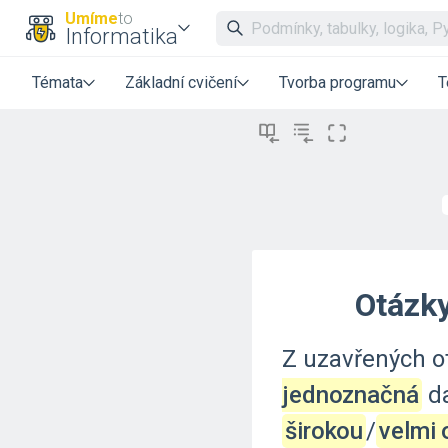
Umíme
to
Informatika
Témata
Základní cvičení
Tvorba programu
T
Otázky
Z
uzavřených
o
jednoznačná
d
širokou
‍/‌
velmi