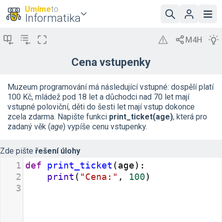
Umíme
to
Informatika
Cena vstupenky
Muzeum programování má následující vstupné: dospělí platí
100 Kč, mládež pod 18 let a důchodci nad 70 let mají
vstupné poloviční, děti do šesti let mají vstup dokonce
zcela zdarma. Napište funkci
print_ticket(age)
, která pro
zadaný věk (
age
) vypíše cenu vstupenky.
Zde pište
řešení úlohy
1
def
print_ticket
(
age
):
2
print
(
"Cena:"
, 
100
)
3