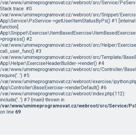
/var/www/umimeprogramovat.cz/webroot/src/Service/PsServi
Stack trace: #0
/var/www/umimeprogramovat.cz/webroot/src/Snippet/Exercis
App\Service\PsService->getUserItemStatusByPs() #1 [internal
function]:
App\Snippet\Exercise\ItemBasedExercise\ItemBasedExercise
>progress() #2
/var/www/umimeprogramovat.cz/webroot/src/Helper/ExerciseH
call_user_func() #3
/var/www/umimeprogramovat.cz/webroot/src/Template/BaseExe
App\Helper\ExerciseHeaderBuilder->render() #4
/var/www/umimeprogramovat.cz/webroot/src/Controller/BaseE
require('...') #5
/var/www/umimeprogramovat.cz/webroot/exercise/ipython.php
App\Controller\BaseExercise->renderDefault() #6
/var/www/umimeprogramovat.cz/webroot/index.php(112):
include('...') #7 {main} thrown in
/var/www/umimeprogramovat.cz/webroot/src/Service/PsS
on line
69