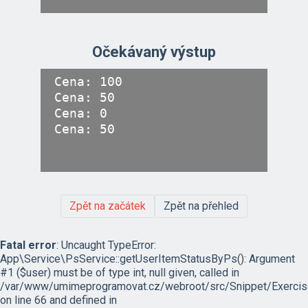
Očekávaný výstup
Cena: 100

Cena: 50

Cena: 0

Zpět na začátek
Zpět na přehled
Fatal error
: Uncaught TypeError:
App\Service\PsService::getUserItemStatusByPs(): Argument
#1 ($user) must be of type int, null given, called in
/var/www/umimeprogramovat.cz/webroot/src/Snippet/Exercis
on line 66 and defined in