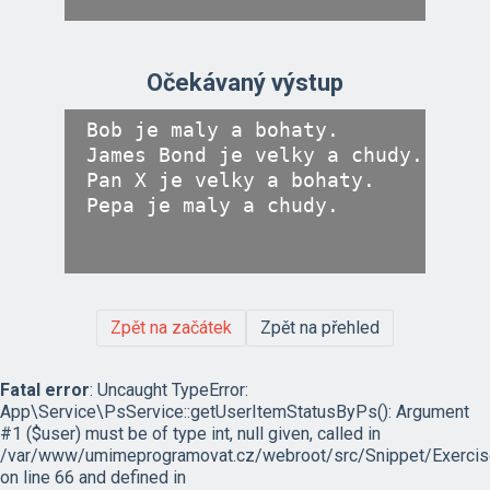
Očekávaný výstup
Bob je maly a bohaty.

James Bond je velky a chudy.

Pan X je velky a bohaty.

Zpět na začátek
Zpět na přehled
Fatal error
: Uncaught TypeError:
App\Service\PsService::getUserItemStatusByPs(): Argument
#1 ($user) must be of type int, null given, called in
/var/www/umimeprogramovat.cz/webroot/src/Snippet/Exercis
on line 66 and defined in