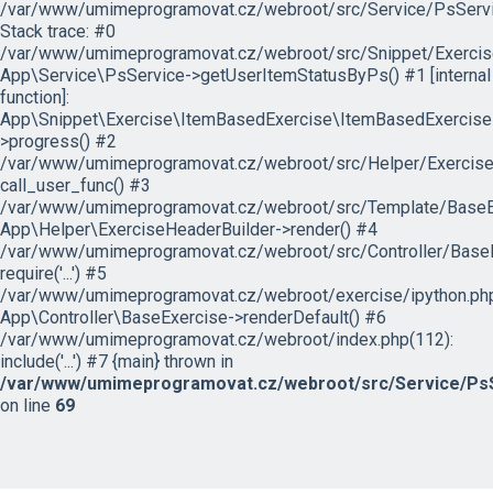
/var/www/umimeprogramovat.cz/webroot/src/Service/PsServi
Stack trace: #0
/var/www/umimeprogramovat.cz/webroot/src/Snippet/Exercis
App\Service\PsService->getUserItemStatusByPs() #1 [internal
function]:
App\Snippet\Exercise\ItemBasedExercise\ItemBasedExercise
>progress() #2
/var/www/umimeprogramovat.cz/webroot/src/Helper/ExerciseH
call_user_func() #3
/var/www/umimeprogramovat.cz/webroot/src/Template/BaseExe
App\Helper\ExerciseHeaderBuilder->render() #4
/var/www/umimeprogramovat.cz/webroot/src/Controller/BaseE
require('...') #5
/var/www/umimeprogramovat.cz/webroot/exercise/ipython.php
App\Controller\BaseExercise->renderDefault() #6
/var/www/umimeprogramovat.cz/webroot/index.php(112):
include('...') #7 {main} thrown in
/var/www/umimeprogramovat.cz/webroot/src/Service/PsS
on line
69