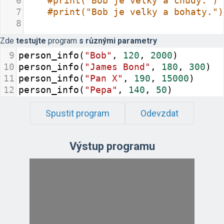
6
#print("Bob je velky a chudy.")
7
#print("Bob je velky a bohaty.")
8
Zde
testujte
program
s různými parametry
9
person_info
(
"Bob"
, 
120
, 
2000
)
10
person_info
(
"James Bond"
, 
180
, 
300
)
11
person_info
(
"Pan X"
, 
190
, 
15000
)
12
person_info
(
"Pepa"
, 
140
, 
50
)
13
Spustit program
Odevzdat
Výstup programu