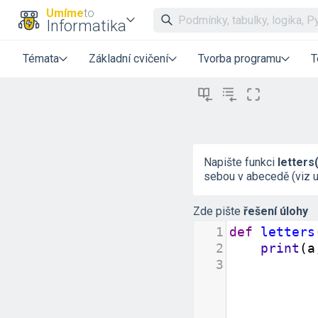
Umíme
to
Informatika
Témata
Základní cvičení
Tvorba programu
T
Napište funkci
letters(
sebou v abecedě (viz u
Zde pište
řešení úlohy
1
def
letters
2
print
(
a
3