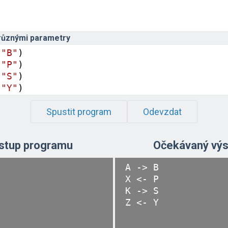
různými parametry
 
"B"
)
 
"P"
)
 
"S"
)
 
"Y"
)
Spustit program
Odevzdat
stup programu
Očekávaný výs
A -> B

X <- P

K -> S
