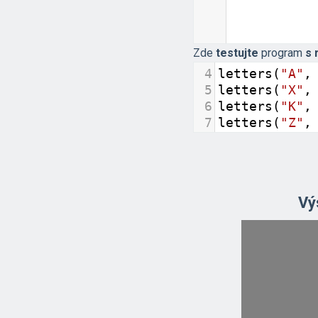
Zde
testujte
program
s 
4
letters
(
"A"
,
5
letters
(
"X"
,
6
letters
(
"K"
,
7
letters
(
"Z"
,
8
Vý