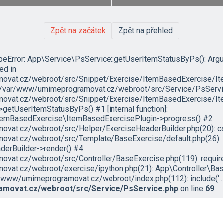
Zpět na začátek
Zpět na přehled
ypeError: App\Service\PsService::getUserItemStatusByPs(): Arg
led in
vat.cz/webroot/src/Snippet/Exercise/ItemBasedExercise/It
in /var/www/umimeprogramovat.cz/webroot/src/Service/PsServic
vat.cz/webroot/src/Snippet/Exercise/ItemBasedExercise/Ite
etUserItemStatusByPs() #1 [internal function]:
temBasedExercise\ItemBasedExercisePlugin->progress() #2
at.cz/webroot/src/Helper/ExerciseHeaderBuilder.php(20): ca
vat.cz/webroot/src/Template/BaseExercise/default.php(26):
erBuilder->render() #4
at.cz/webroot/src/Controller/BaseExercise.php(119): require('
vat.cz/webroot/exercise/ipython.php(21): App\Controller\Bas
/www/umimeprogramovat.cz/webroot/index.php(112): include('...'
movat.cz/webroot/src/Service/PsService.php
on line
69