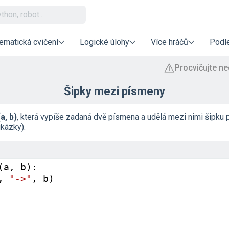
ematická cvičení
Logické úlohy
Více hráčů
Podle
Šipky mezi písmeny
a, b)
, která vypíše zadaná dvě písmena a udělá mezi nimi šipku p
kázky).
(
a
, 
b
):
, 
"->"
, 
b
)