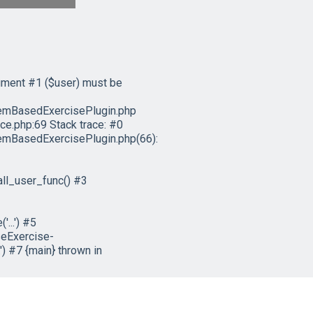
ument #1 ($user) must be
emBasedExercisePlugin.php
e.php:69 Stack trace: #0
mBasedExercisePlugin.php(66):
ll_user_func() #3
...') #5
eExercise-
) #7 {main} thrown in