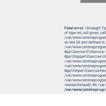
Fatal error
: Uncaught T
of type int, null given, cal
/var/www/umimeprogramo
on line 66 and defined 
/var/www/umimeprogramo
App\Service\PsService->g
App\Snippet\Exercise\I
/var/www/umimeprogramov
/var/www/umimeprogramo
App\Helper\ExerciseHead
/var/www/umimeprogramov
/var/www/umimeprogramo
>renderDefault() #6 /var
/var/www/umimeprogra