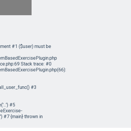
ument #1 ($user) must be
emBasedExercisePlugin.php
e.php:69 Stack trace: #0
mBasedExercisePlugin.php(66):
ll_user_func() #3
...') #5
eExercise-
) #7 {main} thrown in