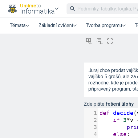
Umíme
to
Informatika
Témata
Základní cvičení
Tvorba programu
T
Juraj chce prodat vajíč
vajíčko 5 grošů, ale za 
rozhodne, kde je prodej 
připravený program, sta
Zde pište
řešení úlohy
1
def
decide
(
2
if
3
*
v
3
pri
4
else
: