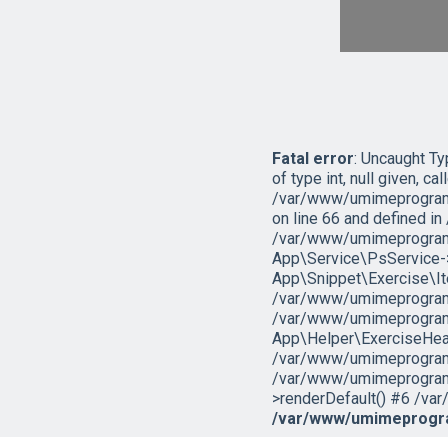
Fatal error
: Uncaught T
of type int, null given, cal
/var/www/umimeprogramo
on line 66 and defined 
/var/www/umimeprogramo
App\Service\PsService->g
App\Snippet\Exercise\I
/var/www/umimeprogramov
/var/www/umimeprogramo
App\Helper\ExerciseHead
/var/www/umimeprogramov
/var/www/umimeprogramo
>renderDefault() #6 /var
/var/www/umimeprogra