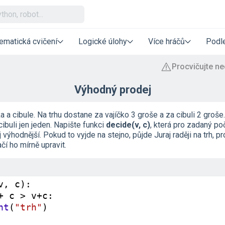
ematická cvičení
Logické úlohy
Více hráčů
Podle
Výhodný prodej
ka a cibule. Na trhu dostane za vajíčko 3 groše a za cibuli 2 gro
cibuli jen jeden. Napište funkci
decide(v, c)
, která pro zadaný po
výhodnější. Pokud to vyjde na stejno, půjde Juraj raději na trh, pr
čí ho mírně upravit.
v
, 
c
):
+
c
>
v
+
c
:
nt
(
"trh"
)