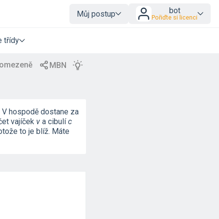
bot
Můj postup
Pořiďte si licenci
 třídy
še. V hospodě dostane za
čet vajíček
v
a cibulí
c
otože to je blíž. Máte