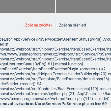
Zpět na začátek
Zpět na přehled
ypeError: App\Service\PsService::getUserItemStatusByPs(): Arg
led in
vat.cz/webroot/src/Snippet/Exercise/ItemBasedExercise/It
in /var/www/umimeprogramovat.cz/webroot/src/Service/PsServic
vat.cz/webroot/src/Snippet/Exercise/ItemBasedExercise/Ite
etUserItemStatusByPs() #1 [internal function]:
temBasedExercise\ItemBasedExercisePlugin->progress() #2
at.cz/webroot/src/Helper/ExerciseHeaderBuilder.php(20): ca
vat.cz/webroot/src/Template/BaseExercise/default.php(26):
erBuilder->render() #4
at.cz/webroot/src/Controller/BaseExercise.php(119): require('
vat.cz/webroot/exercise/ipython.php(21): App\Controller\Bas
/www/umimeprogramovat.cz/webroot/index.php(112): include('...'
movat.cz/webroot/src/Service/PsService.php
on line
69