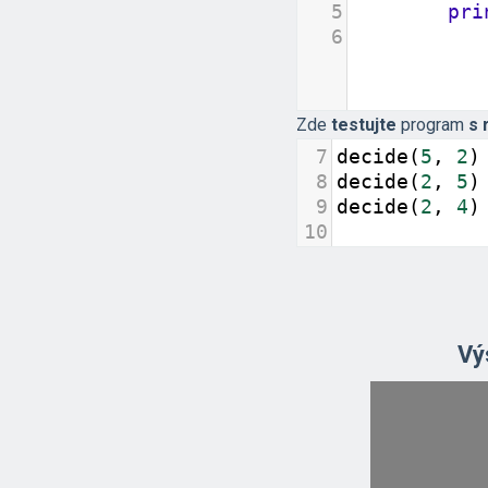
5
pri
6
Zde
testujte
program
s 
7
decide
(
5
, 
2
)
8
decide
(
2
, 
5
)
9
decide
(
2
, 
4
)
10
Vý