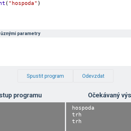
nt
(
"hospoda"
)
různými parametry
Spustit program
Odevzdat
stup programu
Očekávaný výs
hospoda

trh
