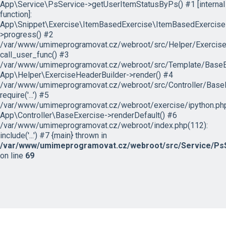
App\Service\PsService->getUserItemStatusByPs() #1 [internal
function]:
App\Snippet\Exercise\ItemBasedExercise\ItemBasedExercise
>progress() #2
/var/www/umimeprogramovat.cz/webroot/src/Helper/ExerciseH
call_user_func() #3
/var/www/umimeprogramovat.cz/webroot/src/Template/BaseExe
App\Helper\ExerciseHeaderBuilder->render() #4
/var/www/umimeprogramovat.cz/webroot/src/Controller/BaseE
require('...') #5
/var/www/umimeprogramovat.cz/webroot/exercise/ipython.php
App\Controller\BaseExercise->renderDefault() #6
/var/www/umimeprogramovat.cz/webroot/index.php(112):
include('...') #7 {main} thrown in
/var/www/umimeprogramovat.cz/webroot/src/Service/PsS
on line
69