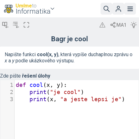
Umíme
to
Informatika
Bagr je cool
Napište funkci
cool(x, y)
, která vypíše duchaplnou zprávu o
x
a
y
podle ukázkového výstupu.
Zde pište
řešení úlohy
1
def
cool
(
x
, 
y
):
2
print
(
"je cool"
)
3
print
(
x
, 
"a jeste lepsi je"
)