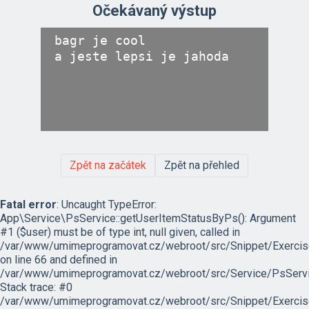
Očekávaný výstup
bagr je cool

Zpět na začátek
Zpět na přehled
Fatal error
: Uncaught TypeError:
App\Service\PsService::getUserItemStatusByPs(): Argument
#1 ($user) must be of type int, null given, called in
/var/www/umimeprogramovat.cz/webroot/src/Snippet/Exercis
on line 66 and defined in
/var/www/umimeprogramovat.cz/webroot/src/Service/PsServi
Stack trace: #0
/var/www/umimeprogramovat.cz/webroot/src/Snippet/Exercis