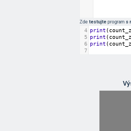
Zde
testujte
program
s 
4
print
(
count_
5
print
(
count_
6
print
(
count_
7
Vý