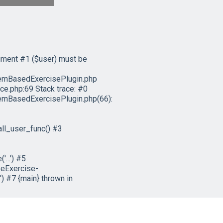
ument #1 ($user) must be
emBasedExercisePlugin.php
e.php:69 Stack trace: #0
mBasedExercisePlugin.php(66):
ll_user_func() #3
...') #5
eExercise-
) #7 {main} thrown in