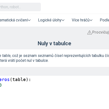
ematická cvičení
Logické úlohy
Více hráčů
Podle
Nuly v tabulce
je
table
, což je seznam seznamů čísel reprezentujících tabulku čís
která vrátí počet nul v tabulce.
eros
(
table
):
0