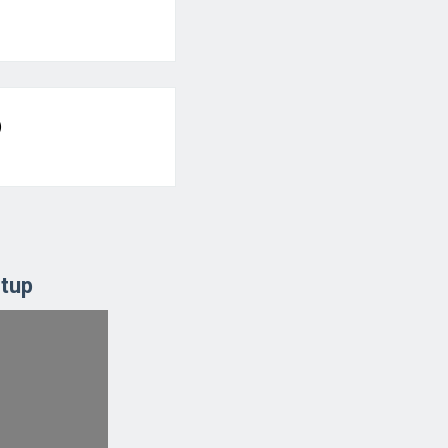
)
tup