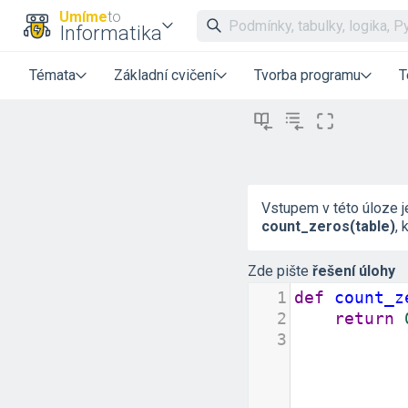
Umíme
to
Informatika
Témata
Základní cvičení
Tvorba programu
T
Vstupem v této úloze 
count_zeros(table)
, 
Zde pište
řešení úlohy
1
def
count_z
2
return
3