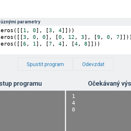
různými parametry
zeros
([[
1
, 
0
], [
3
, 
4
]]))
zeros
([[
3
, 
0
, 
0
], [
0
, 
12
, 
3
], [
9
, 
0
, 
7
]])
zeros
([[
6
, 
1
], [
7
, 
4
], [
4
, 
8
]]))
Spustit program
Odevzdat
stup programu
Očekávaný výs
1

4
