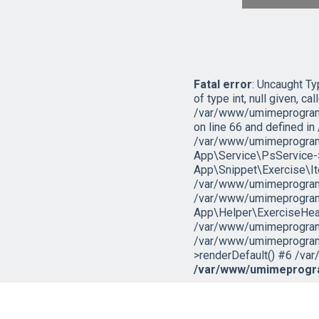
Fatal error
: Uncaught T
of type int, null given, cal
/var/www/umimeprogramo
on line 66 and defined 
/var/www/umimeprogramo
App\Service\PsService->g
App\Snippet\Exercise\I
/var/www/umimeprogramov
/var/www/umimeprogramo
App\Helper\ExerciseHead
/var/www/umimeprogramov
/var/www/umimeprogramo
>renderDefault() #6 /var
/var/www/umimeprogra