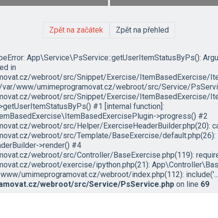
Zpět na začátek
Zpět na přehled
ypeError: App\Service\PsService::getUserItemStatusByPs(): Arg
led in
vat.cz/webroot/src/Snippet/Exercise/ItemBasedExercise/It
in /var/www/umimeprogramovat.cz/webroot/src/Service/PsServic
vat.cz/webroot/src/Snippet/Exercise/ItemBasedExercise/Ite
etUserItemStatusByPs() #1 [internal function]:
temBasedExercise\ItemBasedExercisePlugin->progress() #2
at.cz/webroot/src/Helper/ExerciseHeaderBuilder.php(20): ca
vat.cz/webroot/src/Template/BaseExercise/default.php(26):
erBuilder->render() #4
at.cz/webroot/src/Controller/BaseExercise.php(119): require('
vat.cz/webroot/exercise/ipython.php(21): App\Controller\Bas
/www/umimeprogramovat.cz/webroot/index.php(112): include('...'
movat.cz/webroot/src/Service/PsService.php
on line
69