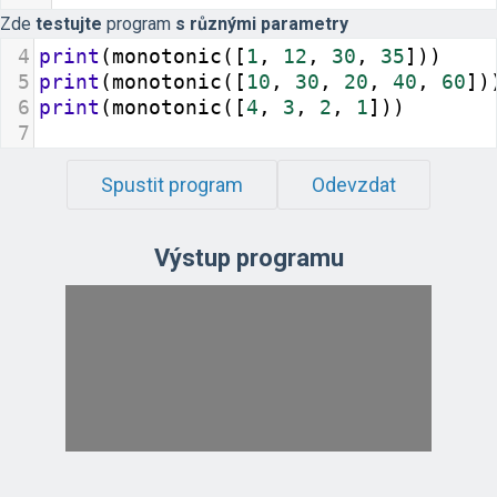
Zde
testujte
program
s různými parametry
4
print
(
monotonic
([
1
, 
12
, 
30
, 
35
]))
5
print
(
monotonic
([
10
, 
30
, 
20
, 
40
, 
60
])
6
print
(
monotonic
([
4
, 
3
, 
2
, 
1
]))
7
Spustit program
Odevzdat
Výstup programu