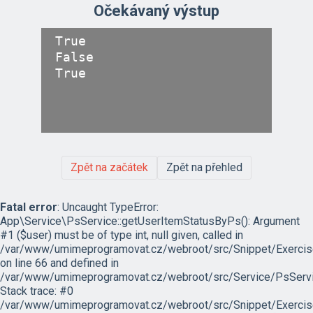
Očekávaný výstup
True

False

Zpět na začátek
Zpět na přehled
Fatal error
: Uncaught TypeError:
App\Service\PsService::getUserItemStatusByPs(): Argument
#1 ($user) must be of type int, null given, called in
/var/www/umimeprogramovat.cz/webroot/src/Snippet/Exercis
on line 66 and defined in
/var/www/umimeprogramovat.cz/webroot/src/Service/PsServi
Stack trace: #0
/var/www/umimeprogramovat.cz/webroot/src/Snippet/Exercis