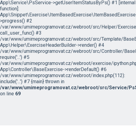
App\Service\PsService->getUserItemStatusByPs() #1 [internal
function]:
App\Snippet\Exercise\ItemBasedExercise\ItemBasedExercise
>progress() #2
/var/www/umimeprogramovat.cz/webroot/src/Helper/ExerciseH
call_user_func() #3
/var/www/umimeprogramovat.cz/webroot/src/Template/BaseExe
App\Helper\ExerciseHeaderBuilder->render() #4
/var/www/umimeprogramovat.cz/webroot/src/Controller/BaseE
require('...') #5
/var/www/umimeprogramovat.cz/webroot/exercise/ipython.php
App\Controller\BaseExercise->renderDefault() #6
/var/www/umimeprogramovat.cz/webroot/index.php(112):
include('...') #7 {main} thrown in
/var/www/umimeprogramovat.cz/webroot/src/Service/PsS
on line
69