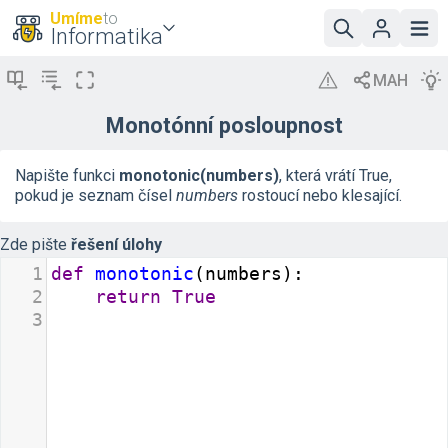
Umíme
to
Informatika
Monotónní posloupnost
Napište funkci
monotonic(numbers)
, která vrátí True,
pokud je seznam čísel
numbers
rostoucí nebo klesající.
Zde pište
řešení úlohy
1
def
monotonic
(
numbers
):
2
return
True
3