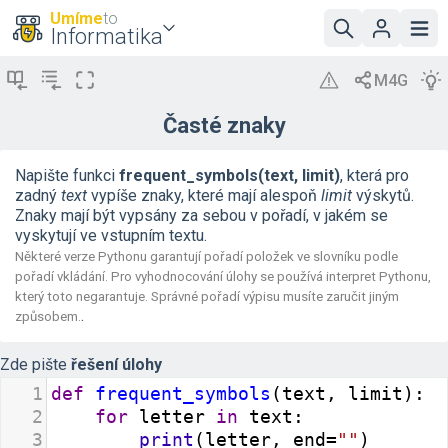
Umíme
to
Informatika
Časté znaky
Napište funkci
frequent_symbols(text, limit)
, která pro
zadný
text
vypíše znaky, které mají alespoň
limit
výskytů.
Znaky mají být vypsány za sebou v pořadí, v jakém se
vyskytují ve vstupním textu.
Některé verze Pythonu garantují pořadí položek ve slovníku podle
pořadí vkládání. Pro vyhodnocování úlohy se používá interpret Pythonu,
který toto negarantuje. Správné pořadí výpisu musíte zaručit jiným
.
způsobem.
Zde pište
řešení úlohy
1
def
frequent_symbols
(
text
, 
limit
):
2
for
letter
in
text
:
3
print
(
letter
, 
end
=
""
)