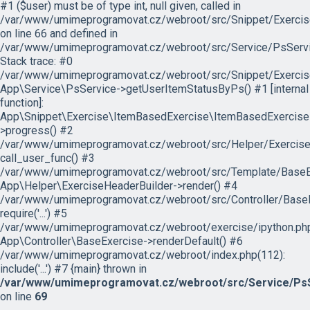
#1 ($user) must be of type int, null given, called in
/var/www/umimeprogramovat.cz/webroot/src/Snippet/Exercis
on line 66 and defined in
/var/www/umimeprogramovat.cz/webroot/src/Service/PsServi
Stack trace: #0
/var/www/umimeprogramovat.cz/webroot/src/Snippet/Exercis
App\Service\PsService->getUserItemStatusByPs() #1 [internal
function]:
App\Snippet\Exercise\ItemBasedExercise\ItemBasedExercise
>progress() #2
/var/www/umimeprogramovat.cz/webroot/src/Helper/ExerciseH
call_user_func() #3
/var/www/umimeprogramovat.cz/webroot/src/Template/BaseExe
App\Helper\ExerciseHeaderBuilder->render() #4
/var/www/umimeprogramovat.cz/webroot/src/Controller/BaseE
require('...') #5
/var/www/umimeprogramovat.cz/webroot/exercise/ipython.php
App\Controller\BaseExercise->renderDefault() #6
/var/www/umimeprogramovat.cz/webroot/index.php(112):
include('...') #7 {main} thrown in
/var/www/umimeprogramovat.cz/webroot/src/Service/PsS
on line
69