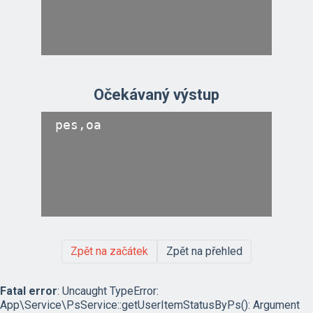
Očekávaný výstup
Zpět na začátek
Zpět na přehled
Fatal error
: Uncaught TypeError:
App\Service\PsService::getUserItemStatusByPs(): Argument