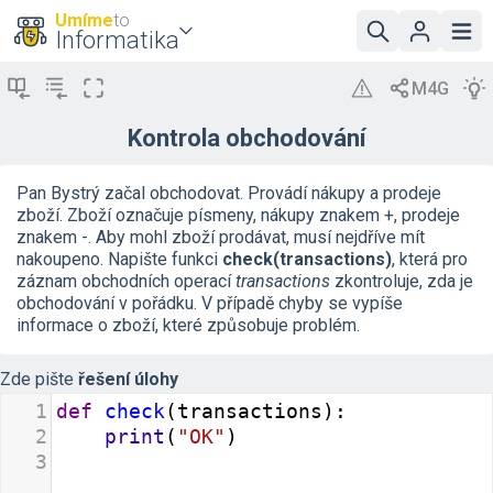
Umíme
to
Informatika
Kontrola obchodování
Pan Bystrý začal obchodovat. Provádí nákupy a prodeje
zboží. Zboží označuje písmeny, nákupy znakem +, prodeje
znakem -. Aby mohl zboží prodávat, musí nejdříve mít
nakoupeno. Napište funkci
check(transactions)
, která pro
záznam obchodních operací
transactions
zkontroluje, zda je
obchodování v pořádku. V případě chyby se vypíše
informace o zboží, které způsobuje problém.
Zde pište
řešení úlohy
1
def
check
(
transactions
):
2
print
(
"OK"
)
3