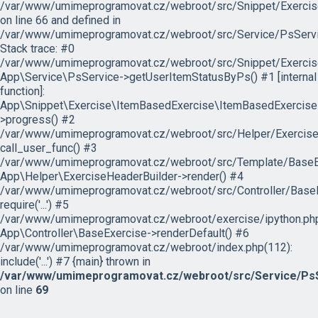
/var/www/umimeprogramovat.cz/webroot/src/Snippet/Exercis
on line 66 and defined in
/var/www/umimeprogramovat.cz/webroot/src/Service/PsServi
Stack trace: #0
/var/www/umimeprogramovat.cz/webroot/src/Snippet/Exercis
App\Service\PsService->getUserItemStatusByPs() #1 [internal
function]:
App\Snippet\Exercise\ItemBasedExercise\ItemBasedExercise
>progress() #2
/var/www/umimeprogramovat.cz/webroot/src/Helper/ExerciseH
call_user_func() #3
/var/www/umimeprogramovat.cz/webroot/src/Template/BaseExe
App\Helper\ExerciseHeaderBuilder->render() #4
/var/www/umimeprogramovat.cz/webroot/src/Controller/BaseE
require('...') #5
/var/www/umimeprogramovat.cz/webroot/exercise/ipython.php
App\Controller\BaseExercise->renderDefault() #6
/var/www/umimeprogramovat.cz/webroot/index.php(112):
include('...') #7 {main} thrown in
/var/www/umimeprogramovat.cz/webroot/src/Service/PsS
on line
69