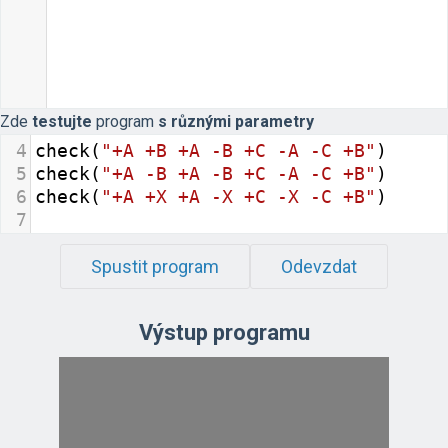
Zde
testujte
program
s různými parametry
4
check
(
"+A +B +A -B +C -A -C +B"
)
5
check
(
"+A -B +A -B +C -A -C +B"
)
6
check
(
"+A +X +A -X +C -X -C +B"
)
7
Spustit program
Odevzdat
Výstup programu