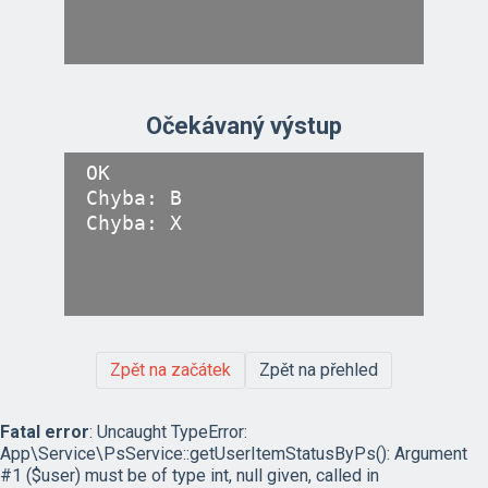
Očekávaný výstup
OK

Chyba: B

Zpět na začátek
Zpět na přehled
Fatal error
: Uncaught TypeError:
App\Service\PsService::getUserItemStatusByPs(): Argument
#1 ($user) must be of type int, null given, called in