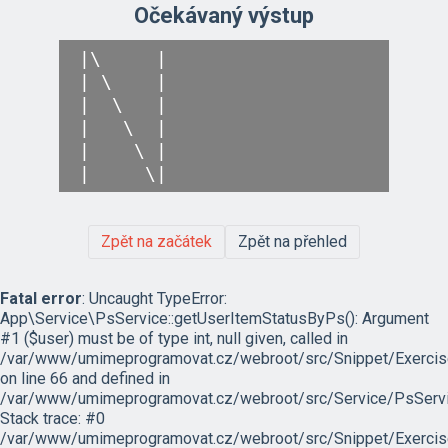
Očekávaný výstup
|\     |

| \    |

|  \   |

|   \  |

|    \ |

Zpět na začátek
Zpět na přehled
Fatal error
: Uncaught TypeError:
App\Service\PsService::getUserItemStatusByPs(): Argument
#1 ($user) must be of type int, null given, called in
/var/www/umimeprogramovat.cz/webroot/src/Snippet/Exercis
on line 66 and defined in
/var/www/umimeprogramovat.cz/webroot/src/Service/PsServi
Stack trace: #0
/var/www/umimeprogramovat.cz/webroot/src/Snippet/Exercis