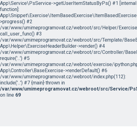
App\Service\PsService->getUserItemStatusByPs() #1 [internal
function]:
App\Snippet\Exercise\ItemBasedExercise\ItemBasedExercise
>progress() #2
/var/www/umimeprogramovat.cz/webroot/src/Helper/ExerciseH
call_user_func() #3
/var/www/umimeprogramovat.cz/webroot/src/Template/BaseExe
App\Helper\ExerciseHeaderBuilder->render() #4
/var/www/umimeprogramovat.cz/webroot/src/Controller/BaseE
require('...') #5
/var/www/umimeprogramovat.cz/webroot/exercise/ipython.php
App\Controller\BaseExercise->renderDefault() #6
/var/www/umimeprogramovat.cz/webroot/index.php(112):
include('...') #7 {main} thrown in
/var/www/umimeprogramovat.cz/webroot/src/Service/PsS
on line
69