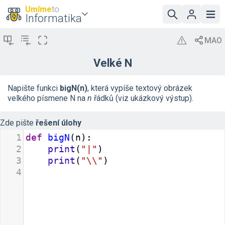
Umíme
to
Informatika
Velké N
Napište funkci
bigN(n)
, která vypíše textový obrázek
velkého písmene N na
n
řádků (viz ukázkový výstup).
Zde pište
řešení úlohy
1
def
bigN
(
n
):
2
print
(
"|"
)
3
print
(
"\\"
)
4