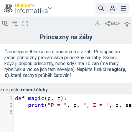
Umíme
to
Informatika
Princezny na žáby
Čarodějnice Alenka má
p
princezen a
z
žab. Postupně po
jedné princezny přečarovává princezny na žáby. Skončí,
když jí dojdou princezny, nebo když má 10 žab (má malý
rybníček a víc se jich tam nevejde). Napište funkci
magic(p,
z)
, která zachytí průběh čarování.
Zde pište
řešení úlohy
1
def
magic
(
p
, 
z
):
2
print
(
"P = "
, 
p
, 
", Z = "
, 
z
, 
se
3