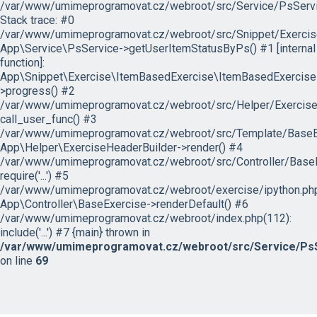
/var/www/umimeprogramovat.cz/webroot/src/Service/PsServi
Stack trace: #0
/var/www/umimeprogramovat.cz/webroot/src/Snippet/Exercis
App\Service\PsService->getUserItemStatusByPs() #1 [internal
function]:
App\Snippet\Exercise\ItemBasedExercise\ItemBasedExercise
>progress() #2
/var/www/umimeprogramovat.cz/webroot/src/Helper/ExerciseH
call_user_func() #3
/var/www/umimeprogramovat.cz/webroot/src/Template/BaseExe
App\Helper\ExerciseHeaderBuilder->render() #4
/var/www/umimeprogramovat.cz/webroot/src/Controller/BaseE
require('...') #5
/var/www/umimeprogramovat.cz/webroot/exercise/ipython.php
App\Controller\BaseExercise->renderDefault() #6
/var/www/umimeprogramovat.cz/webroot/index.php(112):
include('...') #7 {main} thrown in
/var/www/umimeprogramovat.cz/webroot/src/Service/PsS
on line
69