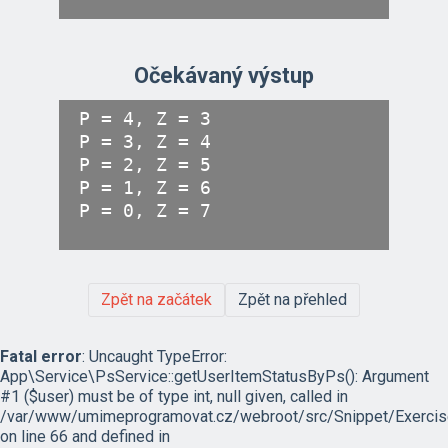
Očekávaný výstup
P = 4, Z = 3

P = 3, Z = 4

P = 2, Z = 5

P = 1, Z = 6

Zpět na začátek
Zpět na přehled
Fatal error
: Uncaught TypeError:
App\Service\PsService::getUserItemStatusByPs(): Argument
#1 ($user) must be of type int, null given, called in
/var/www/umimeprogramovat.cz/webroot/src/Snippet/Exercis
on line 66 and defined in