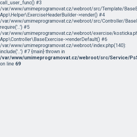
call_user_func() #3
/var/www/umimeprogramovat.cz/webroot/src/Template/BaseExe
App\Helper\ExerciseHeaderBuilder->render() #4
/var/www/umimeprogramovat.cz/webroot/src/Controller/BaseE
require('...') #5
/var/www/umimeprogramovat.cz/webroot/exercise/kosticka.ph
App\Controller\BaseExercise->renderDefault() #6
/var/www/umimeprogramovat.cz/webroot/index.php(140):
include('...') #7 {main} thrown in
/var/www/umimeprogramovat.cz/webroot/src/Service/PsS
on line
69