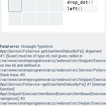
drop_dot
(
)
left
(
)
Fatal error
: Uncaught TypeError:
App\Service\PsService::getUserItemStatusByPs(): Argument
#1 ($user) must be of type int, null given, called in
/var/www/umimeprogramovat.cz/webroot/src/Snippet/Exercis
on line 66 and defined in
/var/www/umimeprogramovat.cz/webroot/src/Service/PsServi
Stack trace: #0
/var/www/umimeprogramovat.cz/webroot/src/Snippet/Exercis
App\Service\PsService->getUserItemStatusByPs() #1 [internal
function]:
App\Snippet\Exercise\ItemBasedExercise\ItemBasedExercise
>progress() #2
/var/www/umimeprogramovat.cz/webroot/src/Helper/ExerciseH