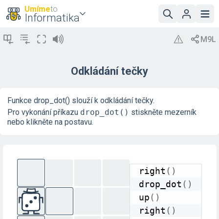
Umíme
to
Informatika
Odkládání tečky
Funkce drop_dot() slouží k odkládání tečky.
Pro vykonání příkazu
drop_dot()
stiskněte mezerník
nebo klikněte na postavu.
right
(
)
drop_dot
(
)
up
(
)
right
(
)