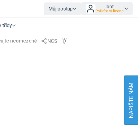
bot
Můj postup
Pořiďte si licenci
 třídy
NAPIŠTE NÁM