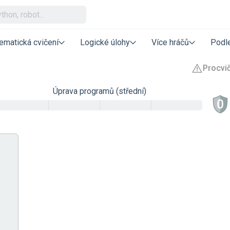
ematická cvičení
Logické úlohy
Více hráčů
Podle
Úprava programů (střední)