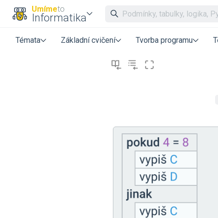
Umíme
to
Informatika
Témata
Základní cvičení
Tvorba programu
T