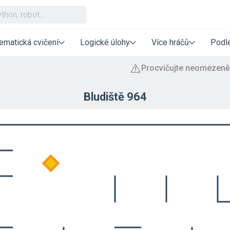
ematická cvičení
Logické úlohy
Více hráčů
Podle
Bludiště 964