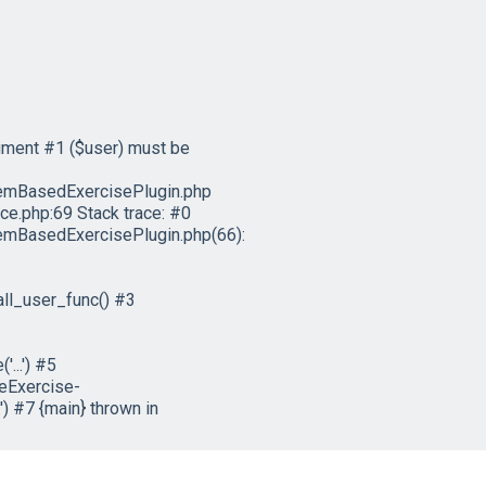
ument #1 ($user) must be
emBasedExercisePlugin.php
e.php:69 Stack trace: #0
mBasedExercisePlugin.php(66):
ll_user_func() #3
...') #5
eExercise-
) #7 {main} thrown in