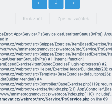
←
↓
→
Krok zpět
Zpět na začátek
ypeError: App\Service\PsService::getUserItemStatusByPs(): Arg
led in
vat.cz/webroot/src/Snippet/Exercise/ItemBasedExercise/It
in /var/www/umimeprogramovat.cz/webroot/src/Service/PsServic
vat.cz/webroot/src/Snippet/Exercise/ItemBasedExercise/Ite
etUserItemStatusByPs() #1 [internal function]:
temBasedExercise\ItemBasedExercisePlugin->progress() #2
at.cz/webroot/src/Helper/ExerciseHeaderBuilder.php(20): ca
vat.cz/webroot/src/Template/BaseExercise/default.php(26):
erBuilder->render() #4
at.cz/webroot/src/Controller/BaseExercise.php(119): require('
vat.cz/webroot/exercise/kulicka.php(21): App\Controller\Bas
/www/umimeprogramovat.cz/webroot/index.php(110): include('...'
movat.cz/webroot/src/Service/PsService.php
on line
69