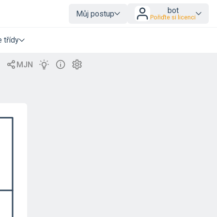
bot
Můj postup
Pořiďte si licenci
 třídy