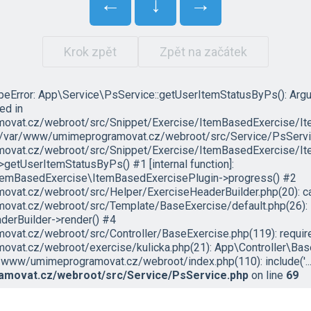
←
↓
→
Krok zpět
Zpět na začátek
ypeError: App\Service\PsService::getUserItemStatusByPs(): Arg
led in
vat.cz/webroot/src/Snippet/Exercise/ItemBasedExercise/It
in /var/www/umimeprogramovat.cz/webroot/src/Service/PsServic
vat.cz/webroot/src/Snippet/Exercise/ItemBasedExercise/Ite
etUserItemStatusByPs() #1 [internal function]:
temBasedExercise\ItemBasedExercisePlugin->progress() #2
at.cz/webroot/src/Helper/ExerciseHeaderBuilder.php(20): ca
vat.cz/webroot/src/Template/BaseExercise/default.php(26):
erBuilder->render() #4
at.cz/webroot/src/Controller/BaseExercise.php(119): require('
vat.cz/webroot/exercise/kulicka.php(21): App\Controller\Bas
/www/umimeprogramovat.cz/webroot/index.php(110): include('...'
movat.cz/webroot/src/Service/PsService.php
on line
69