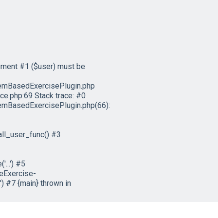
ument #1 ($user) must be
emBasedExercisePlugin.php
e.php:69 Stack trace: #0
mBasedExercisePlugin.php(66):
ll_user_func() #3
...') #5
eExercise-
) #7 {main} thrown in