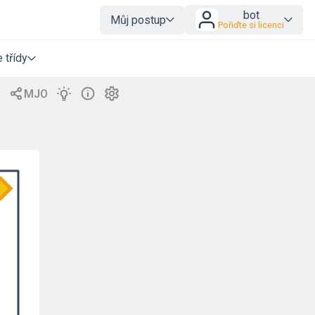
bot
Můj postup
Pořiďte si licenci
 třídy