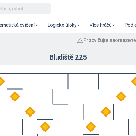
ematická cvičení
Logické úlohy
Více hráčů
Podle
Bludiště 225