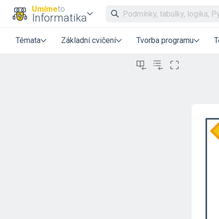
Umíme
to
Informatika
Témata
Základní cvičení
Tvorba programu
T