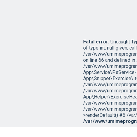
Fatal error
: Uncaught T
of type int, null given, cal
/var/www/umimeprogramo
on line 66 and defined 
/var/www/umimeprogramo
App\Service\PsService->g
App\Snippet\Exercise\I
/var/www/umimeprogramov
/var/www/umimeprogramo
App\Helper\ExerciseHead
/var/www/umimeprogramov
/var/www/umimeprogramo
>renderDefault() #6 /var
/var/www/umimeprogra