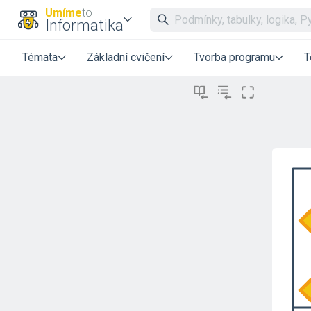
Umíme
to
Informatika
Témata
Základní cvičení
Tvorba programu
T