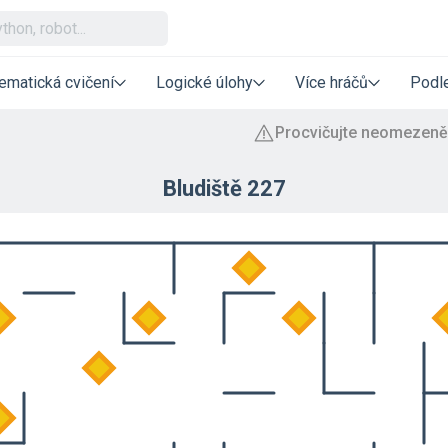
ematická cvičení
Logické úlohy
Více hráčů
Podle
Bludiště 227