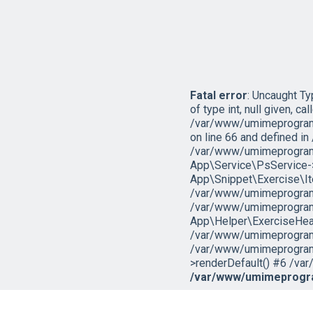
Fatal error
: Uncaught T
of type int, null given, cal
/var/www/umimeprogramo
on line 66 and defined 
/var/www/umimeprogramo
App\Service\PsService->g
App\Snippet\Exercise\I
/var/www/umimeprogramov
/var/www/umimeprogramo
App\Helper\ExerciseHead
/var/www/umimeprogramov
/var/www/umimeprogramo
>renderDefault() #6 /var
/var/www/umimeprogra