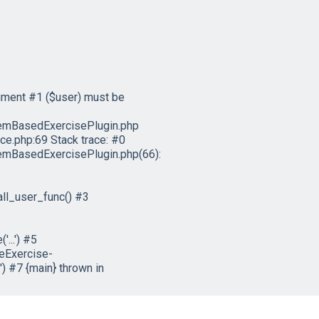
ument #1 ($user) must be
emBasedExercisePlugin.php
e.php:69 Stack trace: #0
mBasedExercisePlugin.php(66):
ll_user_func() #3
...') #5
eExercise-
) #7 {main} thrown in