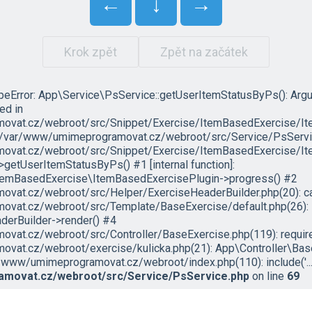
←
↓
→
Krok zpět
Zpět na začátek
ypeError: App\Service\PsService::getUserItemStatusByPs(): Arg
led in
vat.cz/webroot/src/Snippet/Exercise/ItemBasedExercise/It
in /var/www/umimeprogramovat.cz/webroot/src/Service/PsServic
vat.cz/webroot/src/Snippet/Exercise/ItemBasedExercise/Ite
etUserItemStatusByPs() #1 [internal function]:
temBasedExercise\ItemBasedExercisePlugin->progress() #2
at.cz/webroot/src/Helper/ExerciseHeaderBuilder.php(20): ca
vat.cz/webroot/src/Template/BaseExercise/default.php(26):
erBuilder->render() #4
at.cz/webroot/src/Controller/BaseExercise.php(119): require('
vat.cz/webroot/exercise/kulicka.php(21): App\Controller\Bas
/www/umimeprogramovat.cz/webroot/index.php(110): include('...'
movat.cz/webroot/src/Service/PsService.php
on line
69