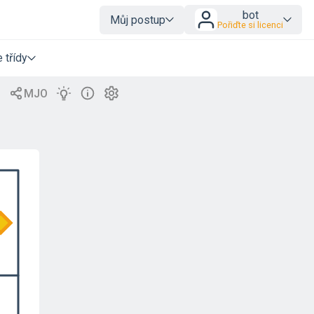
bot
Můj postup
Pořiďte si licenci
 třídy