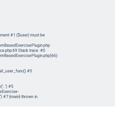
ument #1 ($user) must be
emBasedExercisePlugin.php
e.php:69 Stack trace: #0
mBasedExercisePlugin.php(66):
ll_user_func() #3
...') #5
eExercise-
) #7 {main} thrown in