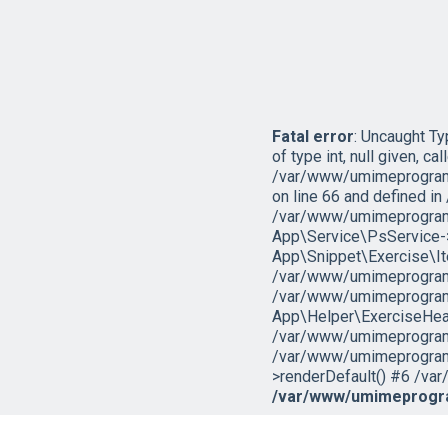
Fatal error
: Uncaught T
of type int, null given, cal
/var/www/umimeprogramo
on line 66 and defined 
/var/www/umimeprogramo
App\Service\PsService->g
App\Snippet\Exercise\I
/var/www/umimeprogramov
/var/www/umimeprogramo
App\Helper\ExerciseHead
/var/www/umimeprogramov
/var/www/umimeprogramo
>renderDefault() #6 /var
/var/www/umimeprogra