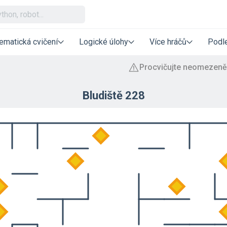
ematická cvičení
Logické úlohy
Více hráčů
Podle
Bludiště 228