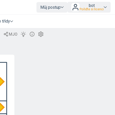
bot
Můj postup
Pořiďte si licenci
 třídy