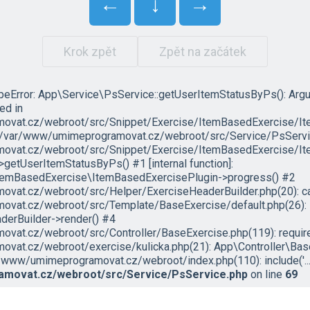
←
↓
→
Krok zpět
Zpět na začátek
ypeError: App\Service\PsService::getUserItemStatusByPs(): Arg
led in
vat.cz/webroot/src/Snippet/Exercise/ItemBasedExercise/It
in /var/www/umimeprogramovat.cz/webroot/src/Service/PsServic
vat.cz/webroot/src/Snippet/Exercise/ItemBasedExercise/Ite
etUserItemStatusByPs() #1 [internal function]:
temBasedExercise\ItemBasedExercisePlugin->progress() #2
at.cz/webroot/src/Helper/ExerciseHeaderBuilder.php(20): ca
vat.cz/webroot/src/Template/BaseExercise/default.php(26):
erBuilder->render() #4
at.cz/webroot/src/Controller/BaseExercise.php(119): require('
vat.cz/webroot/exercise/kulicka.php(21): App\Controller\Bas
/www/umimeprogramovat.cz/webroot/index.php(110): include('...'
movat.cz/webroot/src/Service/PsService.php
on line
69