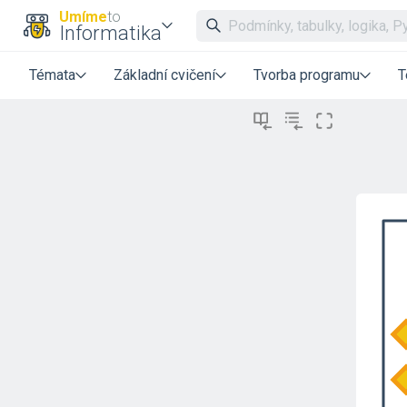
Umíme
to
Informatika
Témata
Základní cvičení
Tvorba programu
T