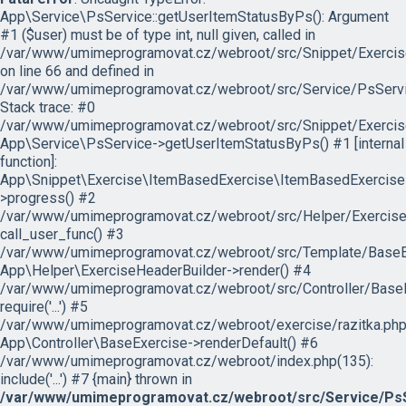
App\Service\PsService::getUserItemStatusByPs(): Argument
#1 ($user) must be of type int, null given, called in
/var/www/umimeprogramovat.cz/webroot/src/Snippet/Exercis
on line 66 and defined in
/var/www/umimeprogramovat.cz/webroot/src/Service/PsServi
Stack trace: #0
/var/www/umimeprogramovat.cz/webroot/src/Snippet/Exercis
App\Service\PsService->getUserItemStatusByPs() #1 [internal
function]:
App\Snippet\Exercise\ItemBasedExercise\ItemBasedExercise
>progress() #2
/var/www/umimeprogramovat.cz/webroot/src/Helper/ExerciseH
call_user_func() #3
/var/www/umimeprogramovat.cz/webroot/src/Template/BaseExe
App\Helper\ExerciseHeaderBuilder->render() #4
/var/www/umimeprogramovat.cz/webroot/src/Controller/BaseE
require('...') #5
/var/www/umimeprogramovat.cz/webroot/exercise/razitka.php
App\Controller\BaseExercise->renderDefault() #6
/var/www/umimeprogramovat.cz/webroot/index.php(135):
include('...') #7 {main} thrown in
/var/www/umimeprogramovat.cz/webroot/src/Service/PsS