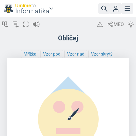
Umíme
to
Informatika
Obličej
Mřížka
Vzor pod
Vzor nad
Vzor skrytý